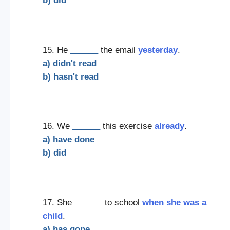
b) did
15. He
______
the email
yesterday
.
a) didn't read
b) hasn't read
16. We
______
this exercise
already
.
a) have done
b) did
17. She
______
to school
when she was a
child
.
a) has gone