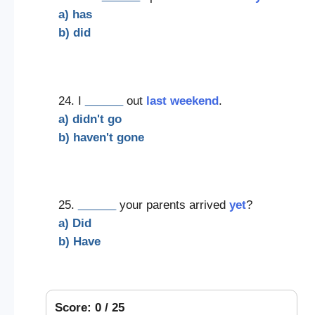
a) has
b) did
24. I
______
out
last weekend
.
a) didn't go
b) haven't gone
25.
______
your parents arrived
yet
?
a) Did
b) Have
Score: 0 / 25