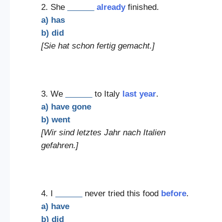
2. She
______
already
finished.
a) has
b) did
[Sie hat schon fertig gemacht.]
3. We
______
to Italy
last year
.
a) have gone
b) went
[Wir sind letztes Jahr nach Italien
gefahren.]
4. I
______
never tried this food
before
.
a) have
b) did