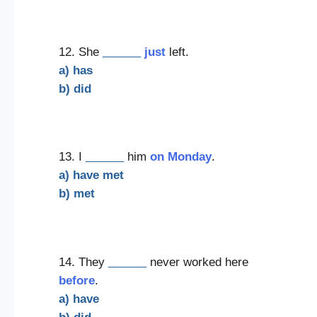
12. She
______
just
left.
a) has
b) did
13. I
______
him
on Monday
.
a) have met
b) met
14. They
______
never worked here
before
.
a) have