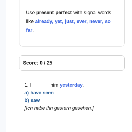
Use
present perfect
with signal words
like
already, yet, just, ever, never, so
far
.
Score: 0 / 25
1. I
______
him
yesterday
.
a) have seen
b) saw
[Ich habe ihn gestern gesehen.]