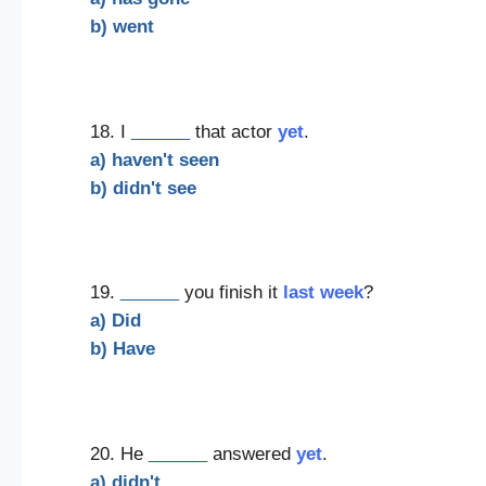
b) went
18. I
______
that actor
yet
.
a) haven't seen
b) didn't see
19.
______
you finish it
last week
?
a) Did
b) Have
20. He
______
answered
yet
.
a) didn't