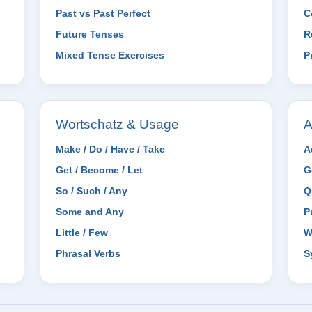
Past vs Past Perfect
C
Future Tenses
R
Mixed Tense Exercises
P
Wortschatz & Usage
A
Make / Do / Have / Take
A
Get / Become / Let
G
So / Such / Any
Q
Some and Any
P
Little / Few
W
Phrasal Verbs
S