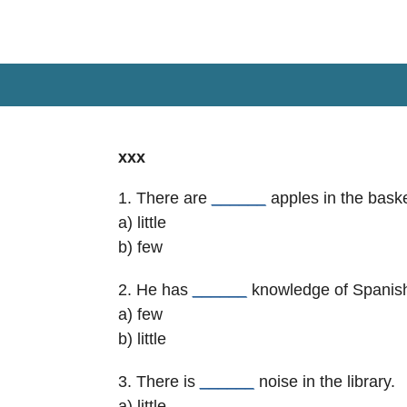
Zum
Hauptinhalt
springen
xxx
1. There are
______
apples in the baske
a) little
b) few
2. He has
______
knowledge of Spanis
a) few
b) little
3. There is
______
noise in the library.
a) little