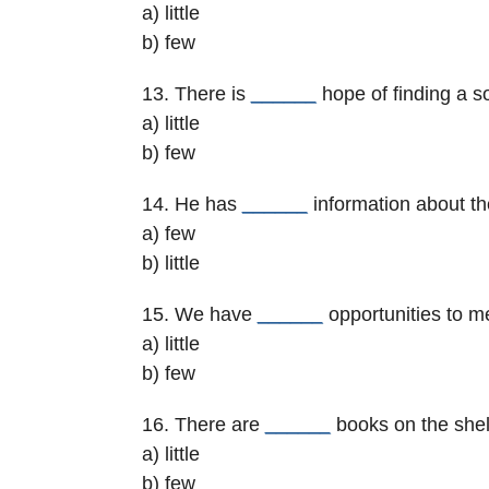
a) little
b) few
13. There is
______
hope of finding a so
a) little
b) few
14. He has
______
information about th
a) few
b) little
15. We have
______
opportunities to m
a) little
b) few
16. There are
______
books on the shel
a) little
b) few