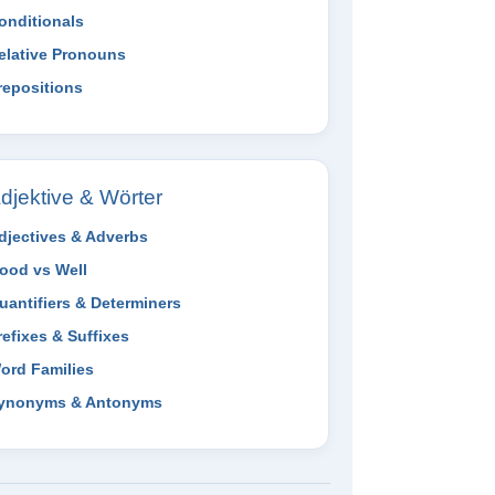
onditionals
elative Pronouns
repositions
djektive & Wörter
djectives & Adverbs
ood vs Well
uantifiers & Determiners
refixes & Suffixes
ord Families
ynonyms & Antonyms