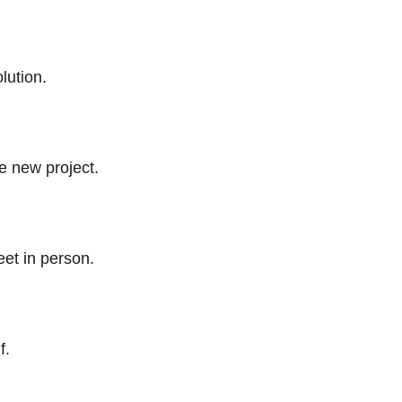
lution.
e new project.
eet in person.
f.