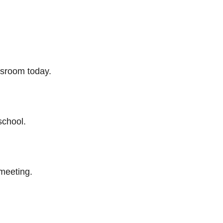
ssroom today.
school.
meeting.