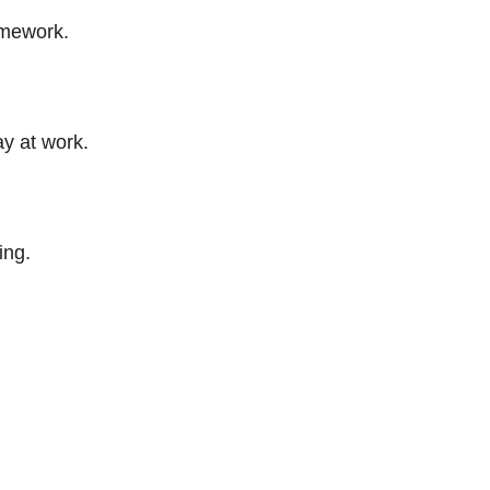
omework.
ay at work.
ing.