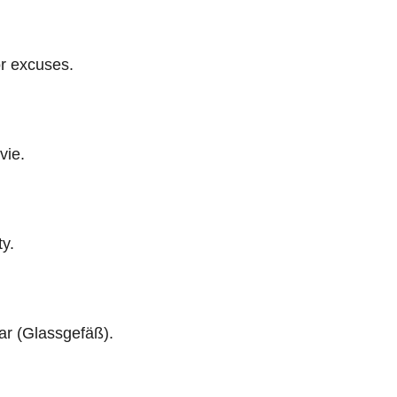
r excuses.
vie.
y.
jar (Glassgefäß).