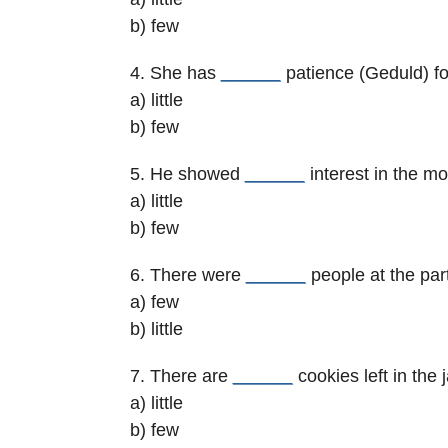
b) few
4. She has
______
patience (Geduld) fo
a) little
b) few
5. He showed
______
interest in the mo
a) little
b) few
6. There were
______
people at the part
a) few
b) little
7. There are
______
cookies left in the 
a) little
b) few