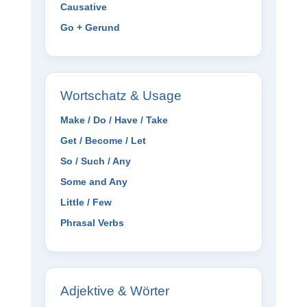
Causative
Go + Gerund
Wortschatz & Usage
Make / Do / Have / Take
Get / Become / Let
So / Such / Any
Some and Any
Little / Few
Phrasal Verbs
Adjektive & Wörter