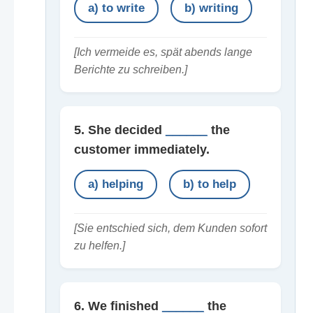
a) to write
b) writing
[Ich vermeide es, spät abends lange
Berichte zu schreiben.]
5. She decided
______
the
customer immediately.
a) helping
b) to help
[Sie entschied sich, dem Kunden sofort
zu helfen.]
6. We finished
______
the