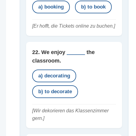
a) booking
b) to book
[Er hofft, die Tickets online zu buchen.]
22. We enjoy
______
the
classroom.
a) decorating
b) to decorate
[Wir dekorieren das Klassenzimmer
gern.]