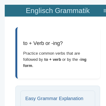
Zum
Englisch Grammatik
Hauptinhalt
springen
to + Verb or -ing?
Practice common verbs that are
followed by
to + verb
or by the
-ing
form
.
Easy Grammar Explanation