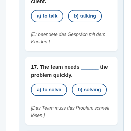
client.
a) to talk
b) talking
[Er beendete das Gespräch mit dem
Kunden.]
17. The team needs
______
the
problem quickly.
a) to solve
b) solving
[Das Team muss das Problem schnell
lösen.]