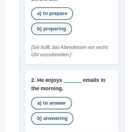
a) to prepare
b) preparing
[Sie hofft, das Abendessen vor sechs
Uhr vorzubereiten.]
2. He enjoys
______
emails in
the morning.
a) to answer
b) answering