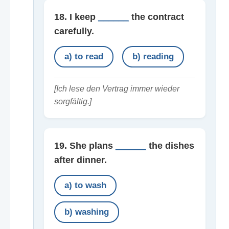
18. I keep
______
the contract
carefully.
a) to read
b) reading
[Ich lese den Vertrag immer wieder
sorgfältig.]
19. She plans
______
the dishes
after dinner.
a) to wash
b) washing