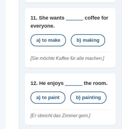
11. She wants
______
coffee for
everyone.
a) to make
b) making
[Sie möchte Kaffee für alle machen.]
12. He enjoys
______
the room.
a) to paint
b) painting
[Er streicht das Zimmer gern.]