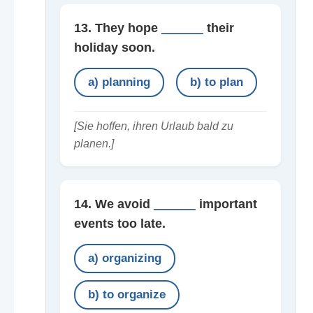
13. They hope
______
their
holiday soon.
a) planning
b) to plan
[Sie hoffen, ihren Urlaub bald zu
planen.]
14. We avoid
______
important
events too late.
a) organizing
b) to organize