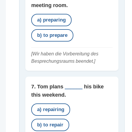
meeting room.
a) preparing
b) to prepare
[Wir haben die Vorbereitung des
Besprechungsraums beendet.]
7. Tom plans
______
his bike
this weekend.
a) repairing
b) to repair