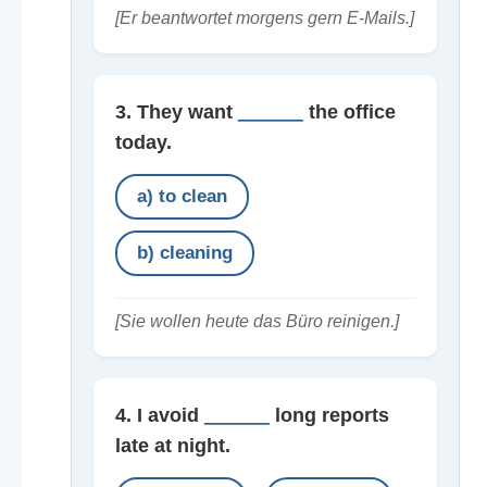
[Er beantwortet morgens gern E-Mails.]
3. They want
______
the office
today.
a) to clean
b) cleaning
[Sie wollen heute das Büro reinigen.]
4. I avoid
______
long reports
late at night.