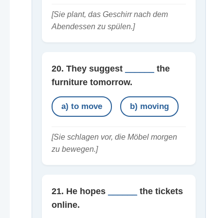
[Sie plant, das Geschirr nach dem
Abendessen zu spülen.]
20. They suggest
______
the
furniture tomorrow.
a) to move
b) moving
[Sie schlagen vor, die Möbel morgen
zu bewegen.]
21. He hopes
______
the tickets
online.