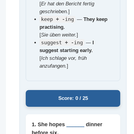
[
Er hat den Bericht fertig
geschrieben.
]
keep + -ing
—
They keep
practising.
[
Sie üben weiter.
]
suggest + -ing
—
I
suggest starting early.
[
Ich schlage vor, früh
anzufangen.
]
Score: 0 / 25
1. She hopes
______
dinner
before six.