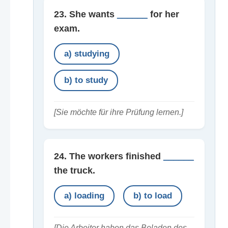
23. She wants
______
for her
exam.
a) studying
b) to study
[Sie möchte für ihre Prüfung lernen.]
24. The workers finished
______
the truck.
a) loading
b) to load
[Die Arbeiter haben das Beladen des