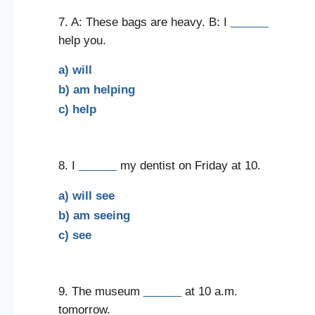
7. A: These bags are heavy. B: I
______
help you.
a) will
b) am helping
c) help
8. I
______
my dentist on Friday at 10.
a) will see
b) am seeing
c) see
9. The museum
______
at 10 a.m.
tomorrow.