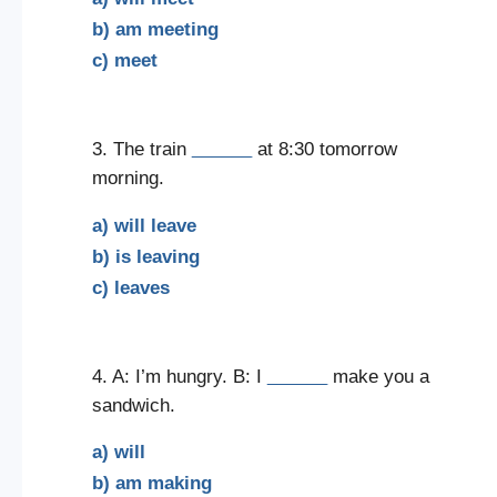
b) am meeting
c) meet
3. The train
______
at 8:30 tomorrow
morning.
a) will leave
b) is leaving
c) leaves
4. A: I’m hungry. B: I
______
make you a
sandwich.
a) will
b) am making