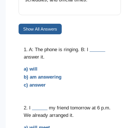
Show All Answers
1. A: The phone is ringing. B: I
______
answer it.
a) will
b) am answering
c) answer
2. I
______
my friend tomorrow at 6 p.m.
We already arranged it.
a) will meet