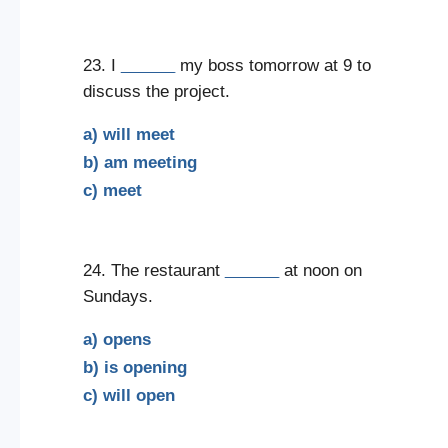
23. I
______
my boss tomorrow at 9 to
discuss the project.
a) will meet
b) am meeting
c) meet
24. The restaurant
______
at noon on
Sundays.
a) opens
b) is opening
c) will open