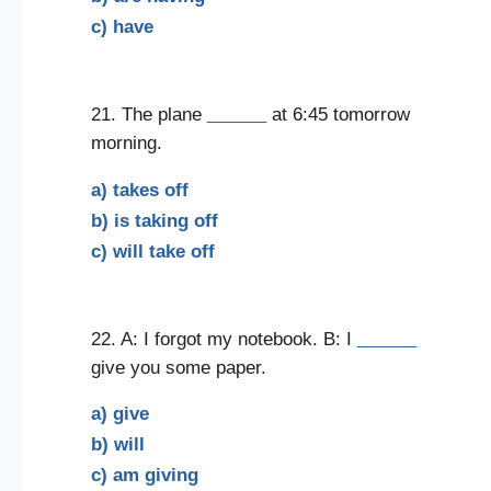
c) have
21. The plane
______
at 6:45 tomorrow
morning.
a) takes off
b) is taking off
c) will take off
22. A: I forgot my notebook. B: I
______
give you some paper.
a) give
b) will
c) am giving