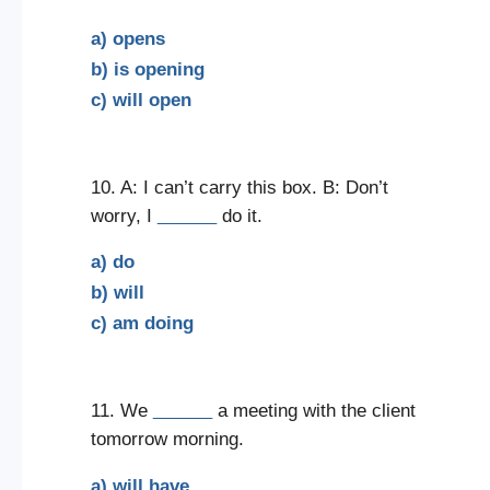
a) opens
b) is opening
c) will open
10. A: I can’t carry this box. B: Don’t
worry, I
______
do it.
a) do
b) will
c) am doing
11. We
______
a meeting with the client
tomorrow morning.
a) will have