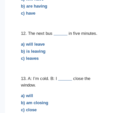
b) are having
c) have
12. The next bus
______
in five minutes.
a) will leave
b) is leaving
c) leaves
13. A: I’m cold. B: I
______
close the
window.
a) will
b) am closing
c) close