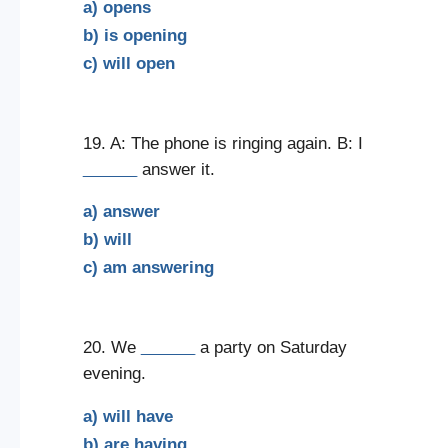
a) opens
b) is opening
c) will open
19. A: The phone is ringing again. B: I
______
answer it.
a) answer
b) will
c) am answering
20. We
______
a party on Saturday
evening.
a) will have
b) are having