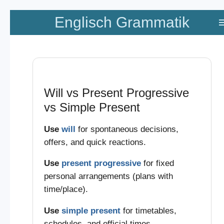
Zum
Englisch Grammatik
Hauptinhalt
springen
Will vs Present Progressive
vs Simple Present
Use
will
for spontaneous decisions,
offers, and quick reactions.
Use
present progressive
for fixed
personal arrangements (plans with
time/place).
Use
simple present
for timetables,
schedules, and official times.