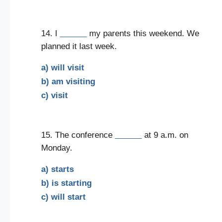
14. I
______
my parents this weekend. We
planned it last week.
a) will visit
b) am visiting
c) visit
15. The conference
______
at 9 a.m. on
Monday.
a) starts
b) is starting
c) will start