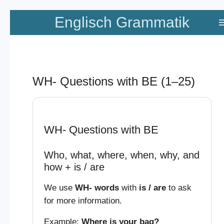
Zum
Englisch Grammatik
Hauptinhalt
springen
WH- Questions with BE (1–25)
WH- Questions with BE
Who, what, where, when, why, and
how + is / are
We use
WH- words
with
is / are
to ask
for more information.
Example:
Where is your bag?