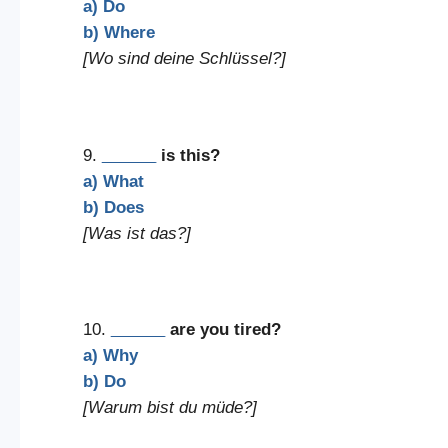
a) Do
b) Where
[Wo sind deine Schlüssel?]
9.
______
is this?
a) What
b) Does
[Was ist das?]
10.
______
are you tired?
a) Why
b) Do
[Warum bist du müde?]