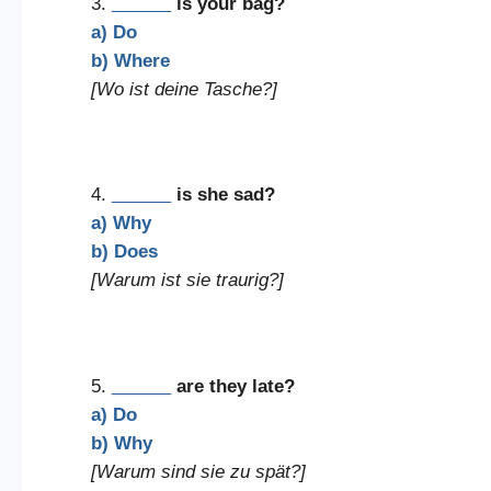
3.
______
is your bag?
a) Do
b) Where
[Wo ist deine Tasche?]
4.
______
is she sad?
a) Why
b) Does
[Warum ist sie traurig?]
5.
______
are they late?
a) Do
b) Why
[Warum sind sie zu spät?]