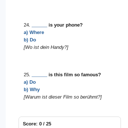
24.
______
is your phone?
a) Where
b) Do
[Wo ist dein Handy?]
25.
______
is this film so famous?
a) Do
b) Why
[Warum ist dieser Film so berühmt?]
Score: 0 / 25