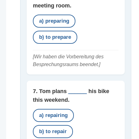
meeting room.
a) preparing
b) to prepare
[Wir haben die Vorbereitung des
Besprechungsraums beendet.]
7. Tom plans
______
his bike
this weekend.
a) repairing
b) to repair