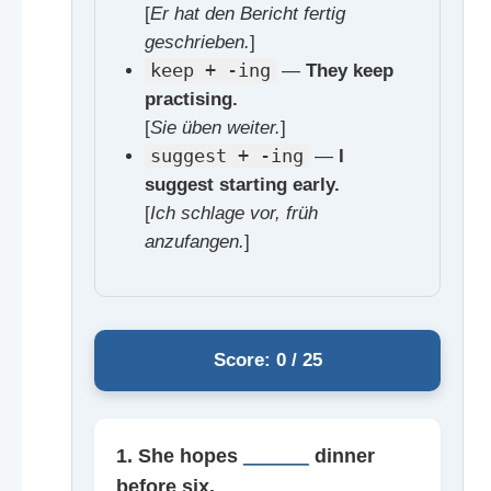
[
Er hat den Bericht fertig
geschrieben.
]
keep + -ing
—
They keep
practising.
[
Sie üben weiter.
]
suggest + -ing
—
I
suggest starting early.
[
Ich schlage vor, früh
anzufangen.
]
Score: 0 / 25
1. She hopes
______
dinner
before six.