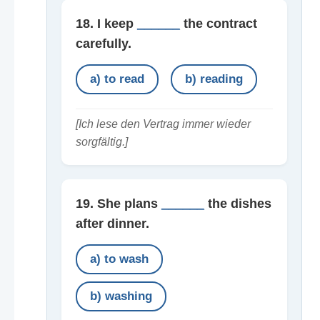
18. I keep
______
the contract
carefully.
a) to read
b) reading
[Ich lese den Vertrag immer wieder
sorgfältig.]
19. She plans
______
the dishes
after dinner.
a) to wash
b) washing