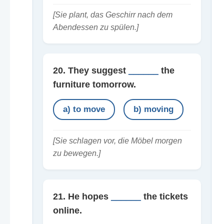
[Sie plant, das Geschirr nach dem
Abendessen zu spülen.]
20. They suggest
______
the
furniture tomorrow.
a) to move
b) moving
[Sie schlagen vor, die Möbel morgen
zu bewegen.]
21. He hopes
______
the tickets
online.