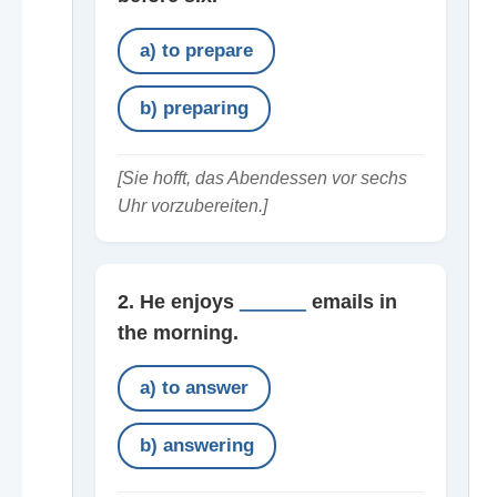
a) to prepare
b) preparing
[Sie hofft, das Abendessen vor sechs
Uhr vorzubereiten.]
2. He enjoys
______
emails in
the morning.
a) to answer
b) answering