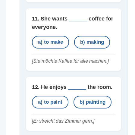
11. She wants
______
coffee for
everyone.
a) to make
b) making
[Sie möchte Kaffee für alle machen.]
12. He enjoys
______
the room.
a) to paint
b) painting
[Er streicht das Zimmer gern.]