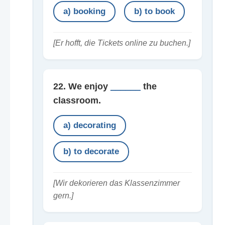
a) booking
b) to book
[Er hofft, die Tickets online zu buchen.]
22. We enjoy
______
the
classroom.
a) decorating
b) to decorate
[Wir dekorieren das Klassenzimmer
gern.]