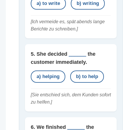
a) to write
b) writing
[Ich vermeide es, spät abends lange
Berichte zu schreiben.]
5. She decided
______
the
customer immediately.
a) helping
b) to help
[Sie entschied sich, dem Kunden sofort
zu helfen.]
6. We finished
______
the