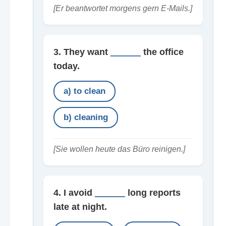
[Er beantwortet morgens gern E-Mails.]
3. They want
______
the office
today.
a) to clean
b) cleaning
[Sie wollen heute das Büro reinigen.]
4. I avoid
______
long reports
late at night.