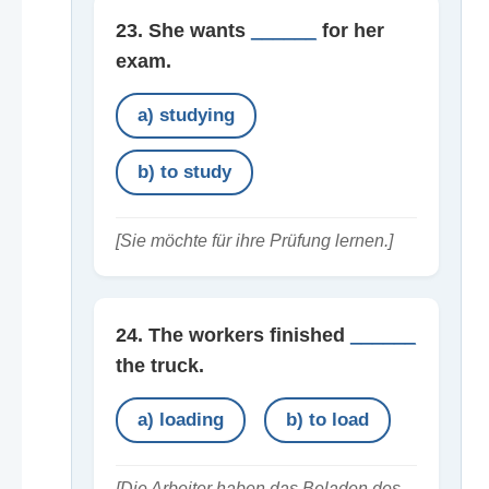
23. She wants
______
for her
exam.
a) studying
b) to study
[Sie möchte für ihre Prüfung lernen.]
24. The workers finished
______
the truck.
a) loading
b) to load
[Die Arbeiter haben das Beladen des