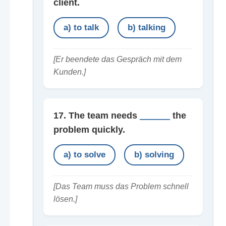
client.
a) to talk
b) talking
[Er beendete das Gespräch mit dem
Kunden.]
17. The team needs
______
the
problem quickly.
a) to solve
b) solving
[Das Team muss das Problem schnell
lösen.]