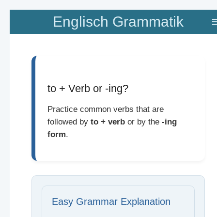
Zum
Englisch Grammatik
Hauptinhalt
springen
to + Verb or -ing?
Practice common verbs that are
followed by
to + verb
or by the
-ing
form
.
Easy Grammar Explanation