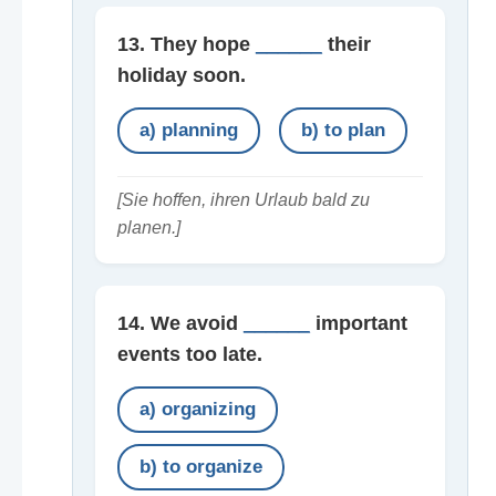
13. They hope
______
their
holiday soon.
a) planning
b) to plan
[Sie hoffen, ihren Urlaub bald zu
planen.]
14. We avoid
______
important
events too late.
a) organizing
b) to organize