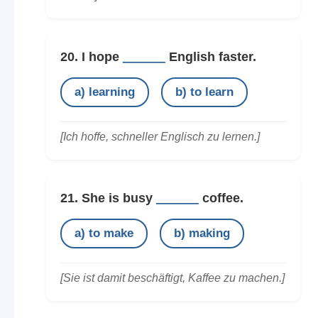
20. I hope
______
English faster.
a) learning
b) to learn
[Ich hoffe, schneller Englisch zu lernen.]
21. She is busy
______
coffee.
a) to make
b) making
[Sie ist damit beschäftigt, Kaffee zu machen.]