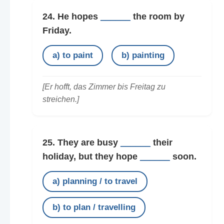
24. He hopes
______
the room by
Friday.
a) to paint
b) painting
[Er hofft, das Zimmer bis Freitag zu
streichen.]
25. They are busy
______
their
holiday, but they hope
______
soon.
a) planning / to travel
b) to plan / travelling