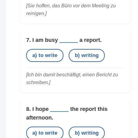
[Sie hoffen, das Büro vor dem Meeting zu
reinigen.]
7. I am busy
______
a report.
a) to write
b) writing
[Ich bin damit beschäftigt, einen Bericht zu
schreiben.]
8. I hope
______
the report this
afternoon.
a) to write
b) writing