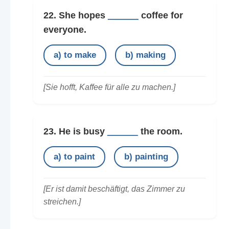
22. She hopes
______
coffee for
everyone.
a) to make
b) making
[Sie hofft, Kaffee für alle zu machen.]
23. He is busy
______
the room.
a) to paint
b) painting
[Er ist damit beschäftigt, das Zimmer zu
streichen.]