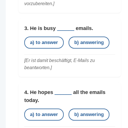
vorzubereiten.]
3. He is busy
______
emails.
a) to answer
b) answering
[Er ist damit beschäftigt, E-Mails zu
beantworten.]
4. He hopes
______
all the emails
today.
a) to answer
b) answering