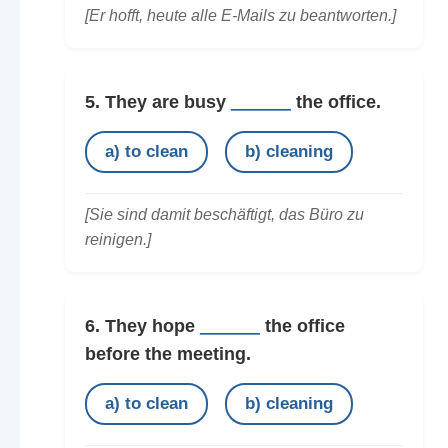
[Er hofft, heute alle E-Mails zu beantworten.]
5. They are busy
______
the office.
a) to clean
b) cleaning
[Sie sind damit beschäftigt, das Büro zu
reinigen.]
6. They hope
______
the office
before the meeting.
a) to clean
b) cleaning