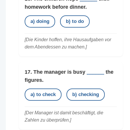
homework before dinner.
a) doing
b) to do
[Die Kinder hoffen, ihre Hausaufgaben vor
dem Abendessen zu machen.]
17. The manager is busy
______
the
figures.
a) to check
b) checking
[Der Manager ist damit beschäftigt, die
Zahlen zu überprüfen.]