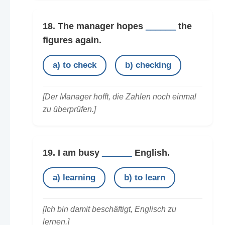
18. The manager hopes
______
the
figures again.
a) to check
b) checking
[Der Manager hofft, die Zahlen noch einmal
zu überprüfen.]
19. I am busy
______
English.
a) learning
b) to learn
[Ich bin damit beschäftigt, Englisch zu
lernen.]