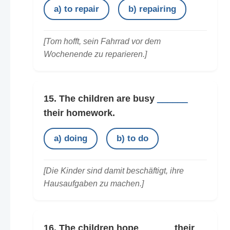
a) to repair
b) repairing
[Tom hofft, sein Fahrrad vor dem
Wochenende zu reparieren.]
15. The children are busy
______
their homework.
a) doing
b) to do
[Die Kinder sind damit beschäftigt, ihre
Hausaufgaben zu machen.]
16. The children hope
______
their