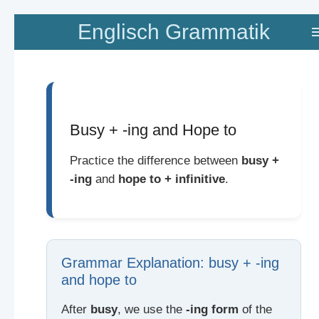
Zum
Englisch Grammatik
Hauptinhalt
springen
Busy + -ing and Hope to
Practice the difference between
busy +
-ing
and
hope to + infinitive
.
Grammar Explanation: busy + -ing
and hope to
After
busy
, we use the
-ing form
of the