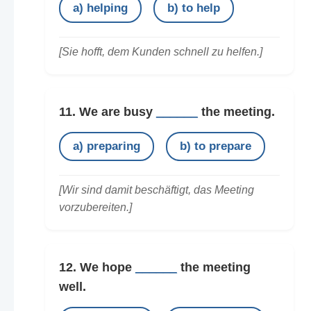
a) helping
b) to help
[Sie hofft, dem Kunden schnell zu helfen.]
11. We are busy
______
the meeting.
a) preparing
b) to prepare
[Wir sind damit beschäftigt, das Meeting
vorzubereiten.]
12. We hope
______
the meeting
well.