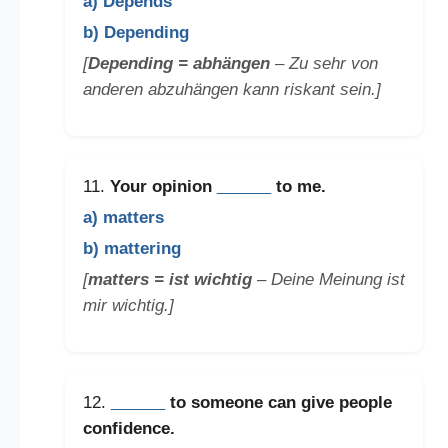
a) Depends
b) Depending
[
Depending = abhängen
– Zu sehr von
anderen abzuhängen kann riskant sein.]
11.
Your opinion
______
to me.
a) matters
b) mattering
[
matters = ist wichtig
– Deine Meinung ist
mir wichtig.]
12.
______
to someone can give people
confidence.