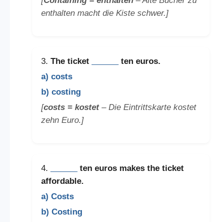
[
Containing = enthalten
– Alte Bücher zu
enthalten macht die Kiste schwer.]
3.
The ticket
______
ten euros.
a) costs
b) costing
[
costs = kostet
– Die Eintrittskarte kostet
zehn Euro.]
4.
______
ten euros makes the ticket
affordable.
a) Costs
b) Costing