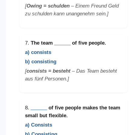
[
Owing = schulden
– Einem Freund Geld
zu schulden kann unangenehm sein.]
7.
The team
______
of five people.
a) consists
b) consisting
[
consists = besteht
– Das Team besteht
aus fünf Personen.]
8.
______
of five people makes the team
small but flexible.
a) Consists
b) Consisting