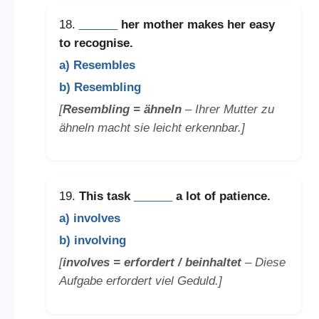
18.
______
her mother makes her easy
to recognise.
a) Resembles
b) Resembling
[
Resembling = ähneln
– Ihrer Mutter zu
ähneln macht sie leicht erkennbar.]
19.
This task
______
a lot of patience.
a) involves
b) involving
[
involves = erfordert / beinhaltet
– Diese
Aufgabe erfordert viel Geduld.]