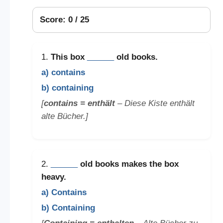
Score: 0 / 25
1.
This box
______
old books.
a) contains
b) containing
[
contains = enthält
– Diese Kiste enthält
alte Bücher.]
2.
______
old books makes the box
heavy.
a) Contains
b) Containing