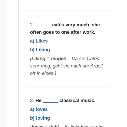
2.
______
cafés very much, she
often goes to one after work.
a) Likes
b) Liking
[
Liking = mögen
– Da sie Cafés
sehr mag, geht sie nach der Arbeit
oft in eines.]
3.
He
______
classical music.
a) loves
b) loving
[
loves = liebt
– Er liebt klassische