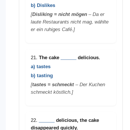
b) Dislikes
[
Disliking = nicht mögen
– Da er
laute Restaurants nicht mag, wählte
er ein ruhiges Café.]
21.
The cake
______
delicious.
a) tastes
b) tasting
[
tastes = schmeckt
– Der Kuchen
schmeckt köstlich.]
22.
______
delicious, the cake
disappeared quickly.