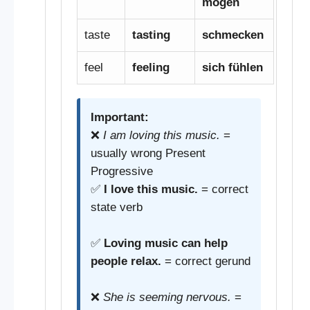
mögen
taste
tasting
schmecken
feel
feeling
sich fühlen
Important:
❌
I am loving this music.
=
usually wrong Present
Progressive
✅
I love this music.
= correct
state verb
✅
Loving music can help
people relax.
= correct gerund
❌
She is seeming nervous.
=