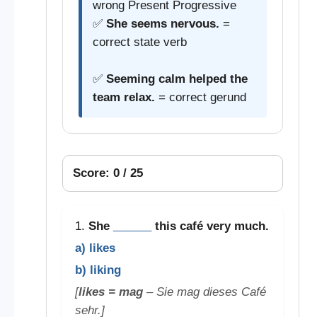
wrong Present Progressive
✅
She seems nervous.
=
correct state verb
✅
Seeming calm helped the
team relax.
= correct gerund
Score: 0 / 25
1.
She
______
this café very much.
a) likes
b) liking
[
likes = mag
– Sie mag dieses Café
sehr.]