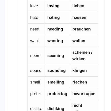
love
loving
lieben
hate
hating
hassen
need
needing
brauchen
want
wanting
wollen
scheinen /
seem
seeming
wirken
sound
sounding
klingen
smell
smelling
riechen
prefer
preferring
bevorzugen
nicht
dislike
disliking