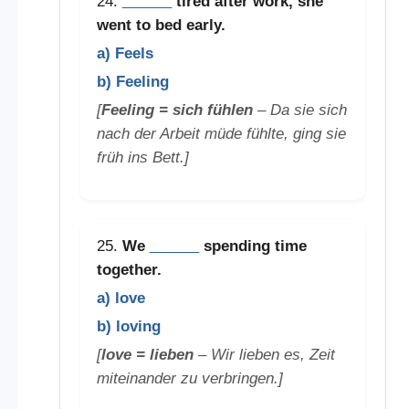
24.
______
tired after work, she
went to bed early.
a) Feels
b) Feeling
[
Feeling = sich fühlen
– Da sie sich
nach der Arbeit müde fühlte, ging sie
früh ins Bett.]
25.
We
______
spending time
together.
a) love
b) loving
[
love = lieben
– Wir lieben es, Zeit
miteinander zu verbringen.]