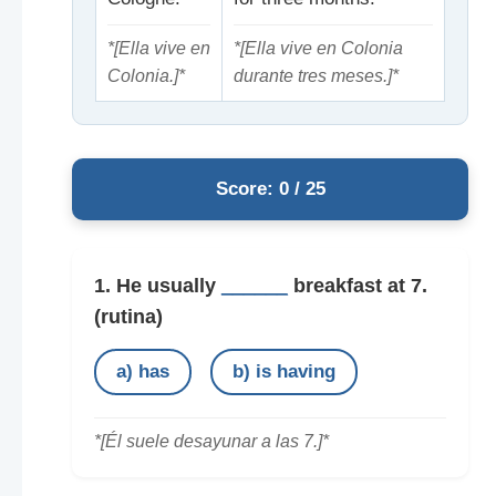
*[Ella vive en
*[Ella vive en Colonia
Colonia.]*
durante tres meses.]*
Score: 0 / 25
1. He usually
______
breakfast at 7.
(rutina)
a) has
b) is having
*[Él suele desayunar a las 7.]*