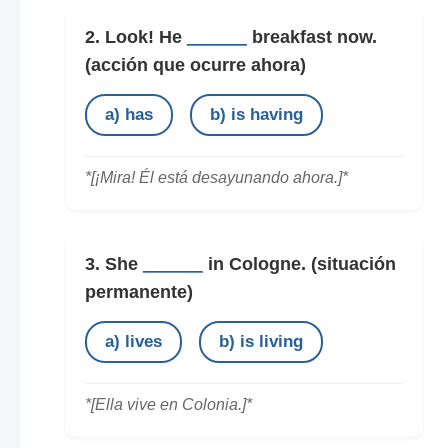
2. Look! He
______
breakfast now.
(acción que ocurre ahora)
a) has
b) is having
*[¡Mira! Él está desayunando ahora.]*
3. She
______
in Cologne.
(situación
permanente)
a) lives
b) is living
*[Ella vive en Colonia.]*