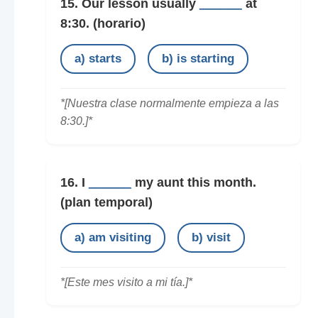
15. Our lesson usually
______
at
8:30.
(horario)
a) starts
b) is starting
*[Nuestra clase normalmente empieza a las
8:30.]*
16. I
______
my aunt this month.
(plan temporal)
a) am visiting
b) visit
*[Este mes visito a mi tía.]*