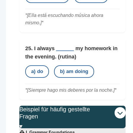
*[Ella está escuchando música ahora
mismo.]*
25. I always
______
my homework in
the evening.
(rutina)
a) do
b) am doing
*[Siempre hago mis deberes por la noche.]*
Beispiel für häufig gestellte
Fragen
🕰️ I. Grammar Foundations