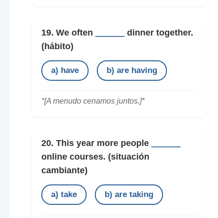
19. We often
______
dinner together.
(hábito)
a) have
b) are having
*[A menudo cenamos juntos.]*
20. This year more people
______
online courses.
(situación
cambiante)
a) take
b) are taking