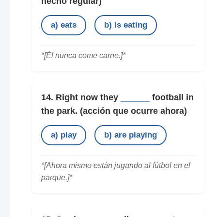
hecho regular)
a) eats
b) is eating
*[Él nunca come carne.]*
14. Right now they
______
football in
the park.
(acción que ocurre ahora)
a) play
b) are playing
*[Ahora mismo están jugando al fútbol en el
parque.]*