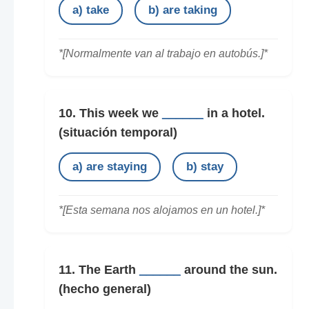
a) take
b) are taking
*[Normalmente van al trabajo en autobús.]*
10. This week we
______
in a hotel.
(situación temporal)
a) are staying
b) stay
*[Esta semana nos alojamos en un hotel.]*
11. The Earth
______
around the sun.
(hecho general)