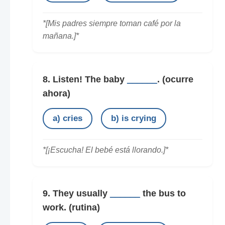
*[Mis padres siempre toman café por la
mañana.]*
8. Listen! The baby
______
.
(ocurre
ahora)
a) cries
b) is crying
*[¡Escucha! El bebé está llorando.]*
9. They usually
______
the bus to
work.
(rutina)