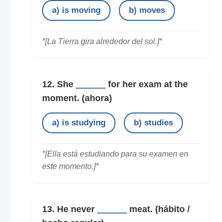
a) is moving
b) moves
*[La Tierra gira alrededor del sol.]*
12. She
______
for her exam at the
moment.
(ahora)
a) is studying
b) studies
*[Ella está estudiando para su examen en
este momento.]*
13. He never
______
meat.
(hábito /