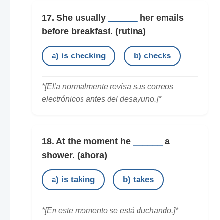
17. She usually
______
her emails
before breakfast.
(rutina)
a) is checking
b) checks
*[Ella normalmente revisa sus correos
electrónicos antes del desayuno.]*
18. At the moment he
______
a
shower.
(ahora)
a) is taking
b) takes
*[En este momento se está duchando.]*