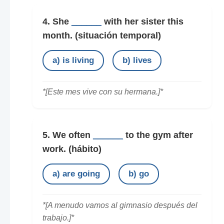
4. She
______
with her sister this
month.
(situación temporal)
a) is living
b) lives
*[Este mes vive con su hermana.]*
5. We often
______
to the gym after
work.
(hábito)
a) are going
b) go
*[A menudo vamos al gimnasio después del
trabajo.]*