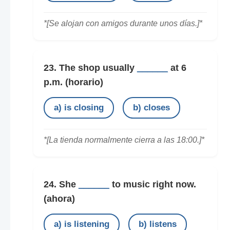
*[Se alojan con amigos durante unos días.]*
23. The shop usually
______
at 6
p.m.
(horario)
a) is closing
b) closes
*[La tienda normalmente cierra a las 18:00.]*
24. She
______
to music right now.
(ahora)
a) is listening
b) listens