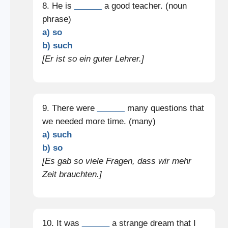
8. He is
______
a good teacher. (noun
phrase)
a) so
b) such
[Er ist so ein guter Lehrer.]
9. There were
______
many questions that
we needed more time. (many)
a) such
b) so
[Es gab so viele Fragen, dass wir mehr
Zeit brauchten.]
10. It was
______
a strange dream that I