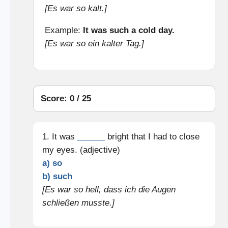
[Es war so kalt.]
Example:
It was such a cold day.
[Es war so ein kalter Tag.]
Score: 0 / 25
1. It was
______
bright that I had to close
my eyes. (adjective)
a) so
b) such
[Es war so hell, dass ich die Augen
schließen musste.]