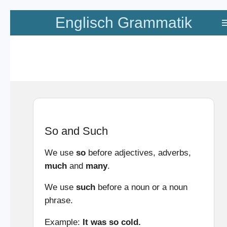
Zum
Englisch Grammatik
Hauptinhalt
springen
So and Such
We use
so
before adjectives, adverbs,
much
and
many
.
We use
such
before a noun or a noun
phrase.
Example:
It was so cold.