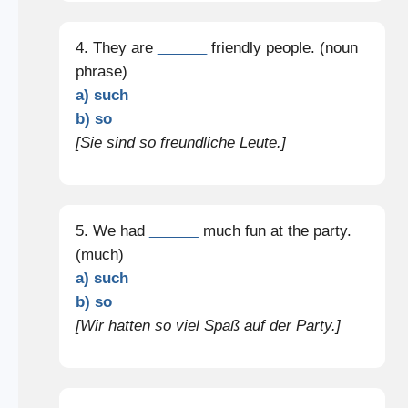
4. They are
______
friendly people. (noun
phrase)
a) such
b) so
[Sie sind so freundliche Leute.]
5. We had
______
much fun at the party.
(much)
a) such
b) so
[Wir hatten so viel Spaß auf der Party.]