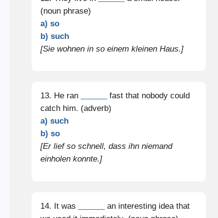
(noun phrase)
a) so
b) such
[Sie wohnen in so einem kleinen Haus.]
13. He ran
______
fast that nobody could
catch him. (adverb)
a) such
b) so
[Er lief so schnell, dass ihn niemand
einholen konnte.]
14. It was
______
an interesting idea that