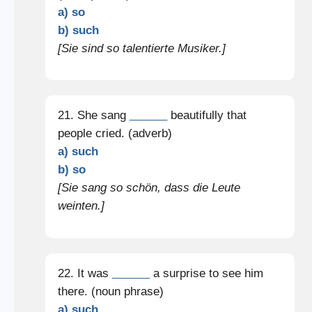
a) so
b) such
[Sie sind so talentierte Musiker.]
21. She sang
______
beautifully that
people cried. (adverb)
a) such
b) so
[Sie sang so schön, dass die Leute
weinten.]
22. It was
______
a surprise to see him
there. (noun phrase)
a) such