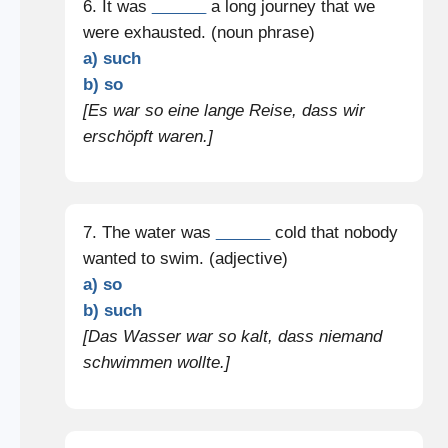
6. It was
______
a long journey that we
were exhausted. (noun phrase)
a) such
b) so
[Es war so eine lange Reise, dass wir
erschöpft waren.]
7. The water was
______
cold that nobody
wanted to swim. (adjective)
a) so
b) such
[Das Wasser war so kalt, dass niemand
schwimmen wollte.]