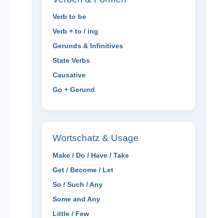
Verb to be
Verb + to / ing
Gerunds & Infinitives
State Verbs
Causative
Go + Gerund
Wortschatz & Usage
Make / Do / Have / Take
Get / Become / Let
So / Such / Any
Some and Any
Little / Few