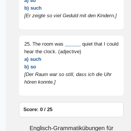
a) so
b) such
[Er zeigte so viel Geduld mit den Kindern.]
25. The room was
______
quiet that I could
hear the clock. (adjective)
a) such
b) so
[Der Raum war so still, dass ich die Uhr
hören konnte.]
Score: 0 / 25
Englisch-Grammatikübungen für