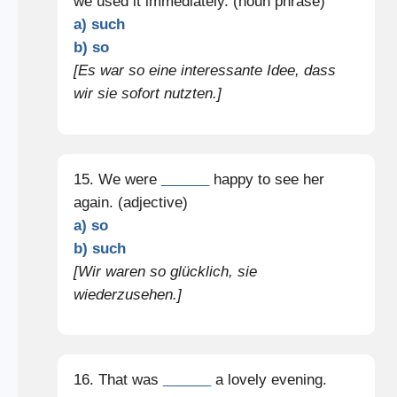
we used it immediately. (noun phrase)
a) such
b) so
[Es war so eine interessante Idee, dass
wir sie sofort nutzten.]
15. We were
______
happy to see her
again. (adjective)
a) so
b) such
[Wir waren so glücklich, sie
wiederzusehen.]
16. That was
______
a lovely evening.