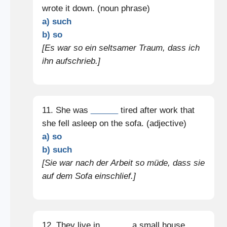
wrote it down. (noun phrase)
a) such
b) so
[Es war so ein seltsamer Traum, dass ich
ihn aufschrieb.]
11. She was
______
tired after work that
she fell asleep on the sofa. (adjective)
a) so
b) such
[Sie war nach der Arbeit so müde, dass sie
auf dem Sofa einschlief.]
12. They live in
______
a small house.