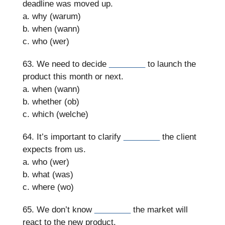
deadline was moved up.
a. why (warum)
b. when (wann)
c. who (wer)
63. We need to decide
________
to launch the
product this month or next.
a. when (wann)
b. whether (ob)
c. which (welche)
64. It’s important to clarify
________
the client
expects from us.
a. who (wer)
b. what (was)
c. where (wo)
65. We don’t know
________
the market will
react to the new product.