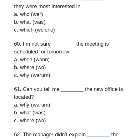
they were most interested in.
a. who (wer)
b. what (was)
c. which (welche)
60. I’m not sure
________
the meeting is
scheduled for tomorrow.
a. when (wann)
b. where (wo)
c. why (warum)
61. Can you tell me
________
the new office is
located?
a. why (warum)
b. what (was)
c. where (wo)
62. The manager didn’t explain
________
the