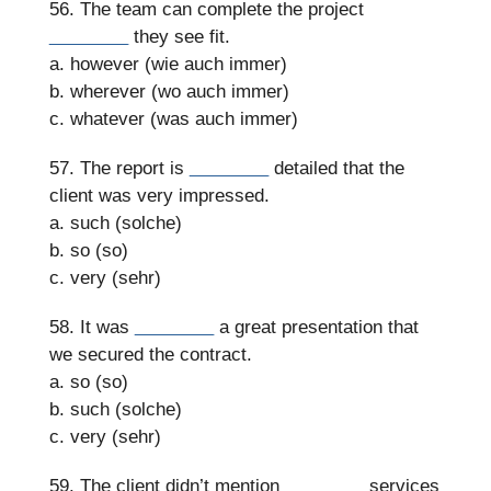
56. The team can complete the project
________
they see fit.
a. however (wie auch immer)
b. wherever (wo auch immer)
c. whatever (was auch immer)
57. The report is
________
detailed that the
client was very impressed.
a. such (solche)
b. so (so)
c. very (sehr)
58. It was
________
a great presentation that
we secured the contract.
a. so (so)
b. such (solche)
c. very (sehr)
59. The client didn’t mention
________
services