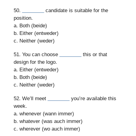
50.
________
candidate is suitable for the
position.
a. Both (beide)
b. Either (entweder)
c. Neither (weder)
51. You can choose
________
this or that
design for the logo.
a. Either (entweder)
b. Both (beide)
c. Neither (weder)
52. We’ll meet
________
you’re available this
week.
a. whenever (wann immer)
b. whatever (was auch immer)
c. wherever (wo auch immer)