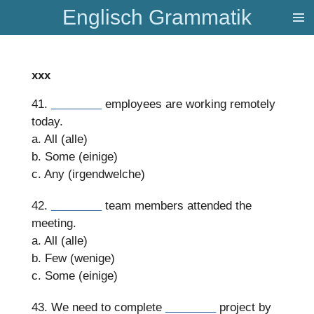
Englisch Grammatik
Zum
Hauptinhalt
springen
xxx
41.
________
employees are working remotely
today.
a. All (alle)
b. Some (einige)
c. Any (irgendwelche)
42.
________
team members attended the
meeting.
a. All (alle)
b. Few (wenige)
c. Some (einige)
43. We need to complete
________
project by