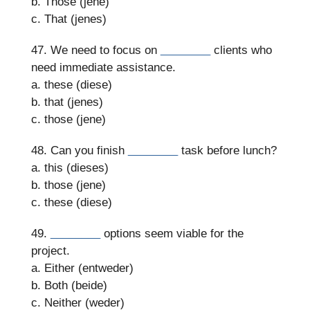
b. Those (jene)
c. That (jenes)
47. We need to focus on
________
clients who
need immediate assistance.
a. these (diese)
b. that (jenes)
c. those (jene)
48. Can you finish
________
task before lunch?
a. this (dieses)
b. those (jene)
c. these (diese)
49.
________
options seem viable for the
project.
a. Either (entweder)
b. Both (beide)
c. Neither (weder)