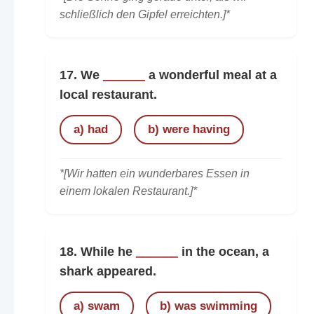
schließlich den Gipfel erreichten.]*
17. We
______
a wonderful meal at a
local restaurant.
a) had
b) were having
*[Wir hatten ein wunderbares Essen in
einem lokalen Restaurant.]*
18. While he
______
in the ocean, a
shark appeared.
a) swam
b) was swimming