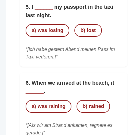
5. I
______
my passport in the taxi
last night.
a) was losing
b) lost
*[Ich habe gestern Abend meinen Pass im
Taxi verloren.]*
6. When we arrived at the beach, it
______
.
a) was raining
b) rained
*[Als wir am Strand ankamen, regnete es
gerade.]*