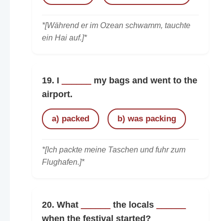
*[Während er im Ozean schwamm, tauchte
ein Hai auf.]*
19. I
______
my bags and went to the
airport.
a) packed
b) was packing
*[Ich packte meine Taschen und fuhr zum
Flughafen.]*
20. What
______
the locals
______
when the festival started?