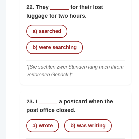
22. They
______
for their lost
luggage for two hours.
a) searched
b) were searching
*[Sie suchten zwei Stunden lang nach ihrem
verlorenen Gepäck.]*
23. I
______
a postcard when the
post office closed.
a) wrote
b) was writing