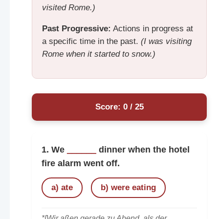
visited Rome.)
Past Progressive:
Actions in progress at
a specific time in the past.
(I was visiting
Rome when it started to snow.)
Score: 0 / 25
1. We
______
dinner when the hotel
fire alarm went off.
a) ate
b) were eating
*[Wir aßen gerade zu Abend, als der