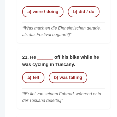
a) were / doing
b) did / do
*[Was machten die Einheimischen gerade,
als das Festival begann?]*
21. He
______
off his bike while he
was cycling in Tuscany.
a) fell
b) was falling
*[Er fiel von seinem Fahrrad, während er in
der Toskana radelte.]*