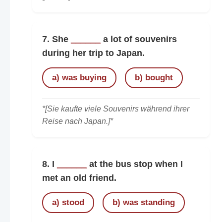
7. She
______
a lot of souvenirs
during her trip to Japan.
a) was buying
b) bought
*[Sie kaufte viele Souvenirs während ihrer
Reise nach Japan.]*
8. I
______
at the bus stop when I
met an old friend.
a) stood
b) was standing