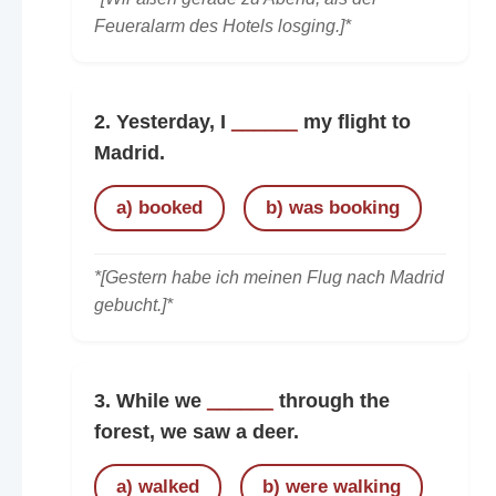
Feueralarm des Hotels losging.]*
2. Yesterday, I
______
my flight to
Madrid.
a) booked
b) was booking
*[Gestern habe ich meinen Flug nach Madrid
gebucht.]*
3. While we
______
through the
forest, we saw a deer.
a) walked
b) were walking