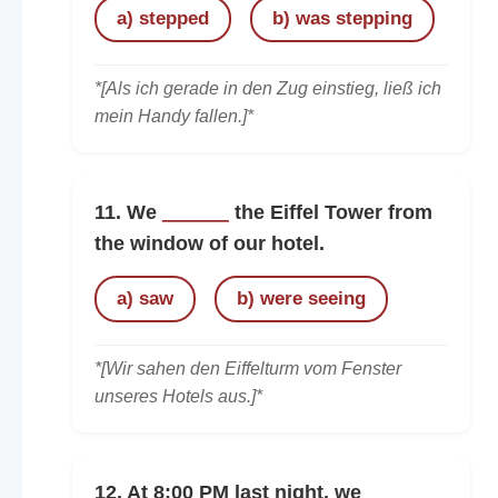
a) stepped
b) was stepping
*[Als ich gerade in den Zug einstieg, ließ ich
mein Handy fallen.]*
11. We
______
the Eiffel Tower from
the window of our hotel.
a) saw
b) were seeing
*[Wir sahen den Eiffelturm vom Fenster
unseres Hotels aus.]*
12. At 8:00 PM last night, we
______