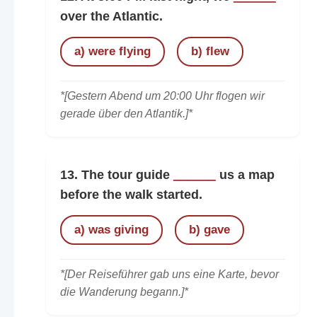
over the Atlantic.
a) were flying
b) flew
*[Gestern Abend um 20:00 Uhr flogen wir
gerade über den Atlantik.]*
13. The tour guide
______
us a map
before the walk started.
a) was giving
b) gave
*[Der Reiseführer gab uns eine Karte, bevor
die Wanderung begann.]*