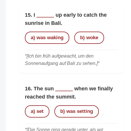
15. I
______
up early to catch the
sunrise in Bali.
a) was waking
b) woke
*[Ich bin früh aufgewacht, um den
Sonnenaufgang auf Bali zu sehen.]*
16. The sun
______
when we finally
reached the summit.
a) set
b) was setting
*[Die Sonne ging gerade unter, als wir