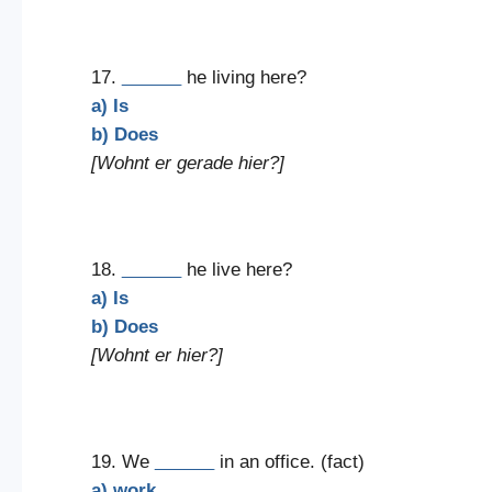
17.
______
he living here?
a) Is
b) Does
[Wohnt er gerade hier?]
18.
______
he live here?
a) Is
b) Does
[Wohnt er hier?]
19. We
______
in an office. (fact)
a) work