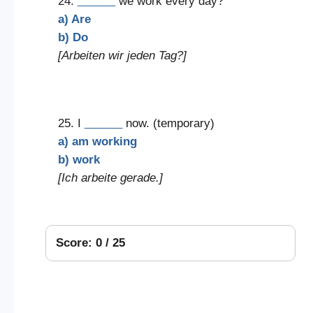
24.
______
we work every day?
a) Are
b) Do
[Arbeiten wir jeden Tag?]
25. I
______
now. (temporary)
a) am working
b) work
[Ich arbeite gerade.]
Score: 0 / 25