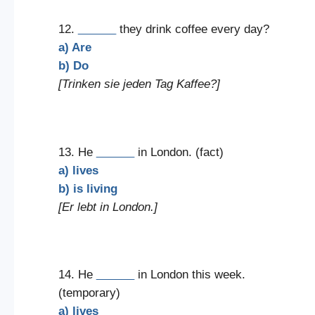
12.
______
they drink coffee every day?
a) Are
b) Do
[Trinken sie jeden Tag Kaffee?]
13. He
______
in London. (fact)
a) lives
b) is living
[Er lebt in London.]
14. He
______
in London this week.
(temporary)
a) lives