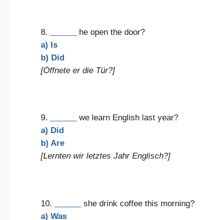
8.
______
he open the door?
a) Is
b) Did
[Öffnete er die Tür?]
9.
______
we learn English last year?
a) Did
b) Are
[Lernten wir letztes Jahr Englisch?]
10.
______
she drink coffee this morning?
a) Was