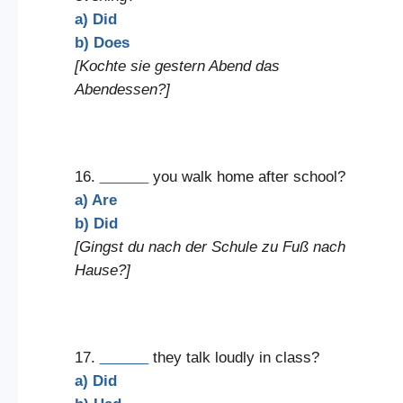
a) Did
b) Does
[Kochte sie gestern Abend das
Abendessen?]
16.
______
you walk home after school?
a) Are
b) Did
[Gingst du nach der Schule zu Fuß nach
Hause?]
17.
______
they talk loudly in class?
a) Did