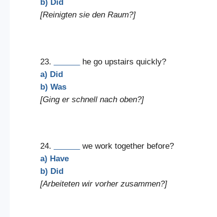
b) Did
[Reinigten sie den Raum?]
23.
______
he go upstairs quickly?
a) Did
b) Was
[Ging er schnell nach oben?]
24.
______
we work together before?
a) Have
b) Did
[Arbeiteten wir vorher zusammen?]