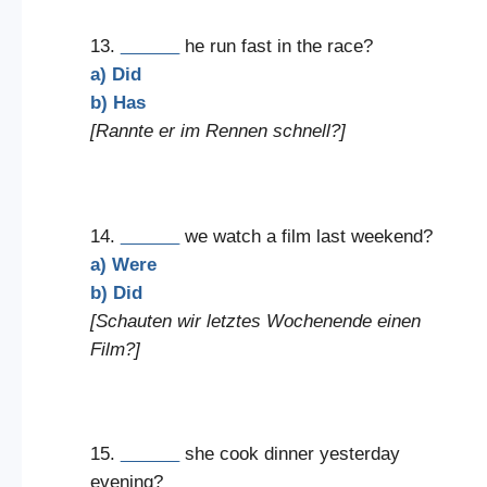
13.
______
he run fast in the race?
a) Did
b) Has
[Rannte er im Rennen schnell?]
14.
______
we watch a film last weekend?
a) Were
b) Did
[Schauten wir letztes Wochenende einen
Film?]
15.
______
she cook dinner yesterday
evening?