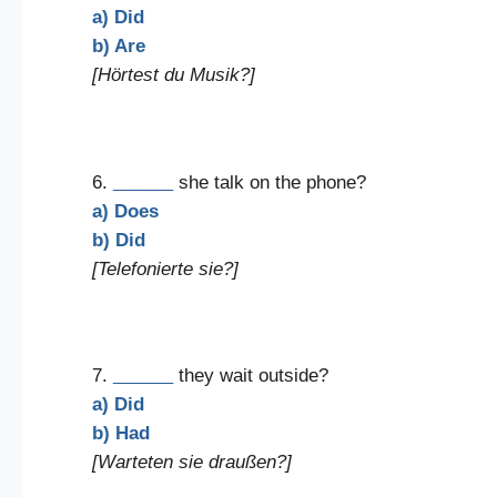
a) Did
b) Are
[Hörtest du Musik?]
6.
______
she talk on the phone?
a) Does
b) Did
[Telefonierte sie?]
7.
______
they wait outside?
a) Did
b) Had
[Warteten sie draußen?]