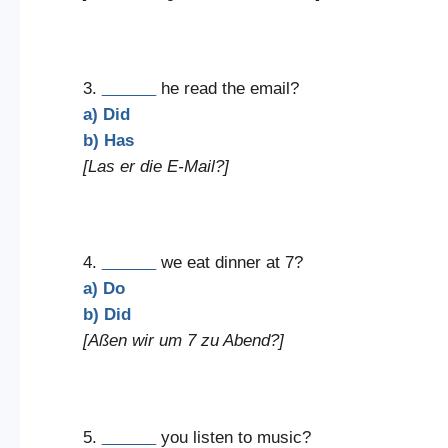
3.
______
he read the email?
a) Did
b) Has
[Las er die E-Mail?]
4.
______
we eat dinner at 7?
a) Do
b) Did
[Aßen wir um 7 zu Abend?]
5.
______
you listen to music?