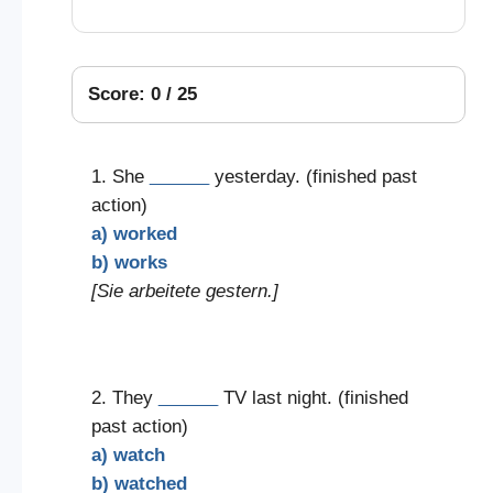
Score: 0 / 25
1. She
______
yesterday. (finished past
action)
a) worked
b) works
[Sie arbeitete gestern.]
2. They
______
TV last night. (finished
past action)
a) watch
b) watched