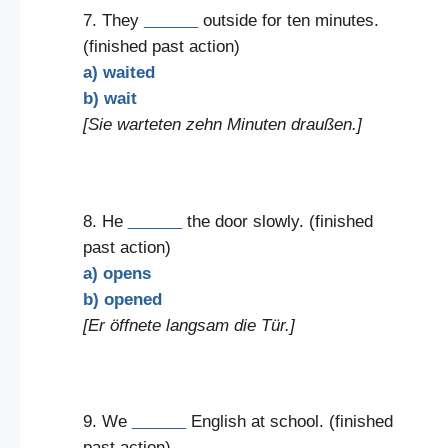
7. They
______
outside for ten minutes.
(finished past action)
a) waited
b) wait
[Sie warteten zehn Minuten draußen.]
8. He
______
the door slowly. (finished
past action)
a) opens
b) opened
[Er öffnete langsam die Tür.]
9. We
______
English at school. (finished
past action)