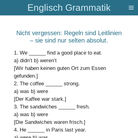
Englisch Grammatik
Zum
Hauptinhalt
springen
Nicht vergessen: Regeln sind Leitlinien
– sie sind nur selten absolut.
1. We
______
find a good place to eat.
a) didn’t
b) weren’t
[Wir haben keinen guten Ort zum Essen
gefunden.]
2. The coffee
______
strong.
a) was
b) were
[Der Kaffee war stark.]
3. The sandwiches
______
fresh.
a) was
b) were
[Die Sandwiches waren frisch.]
4. He
______
in Paris last year.
a) were
b) was