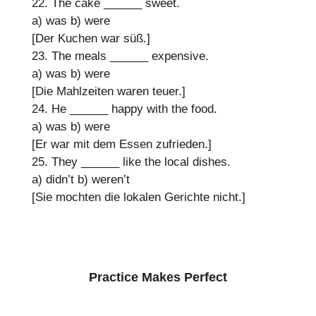
22. The cake
______
sweet.
a) was
b) were
[Der Kuchen war süß.]
23. The meals
______
expensive.
a) was
b) were
[Die Mahlzeiten waren teuer.]
24. He
______
happy with the food.
a) was
b) were
[Er war mit dem Essen zufrieden.]
25. They
______
like the local dishes.
a) didn’t
b) weren’t
[Sie mochten die lokalen Gerichte nicht.]
Practice Makes Perfect