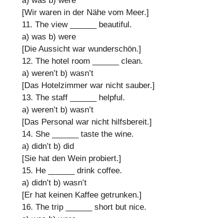
a) was
b) were
[Wir waren in der Nähe vom Meer.]
11. The view
______
beautiful.
a) was
b) were
[Die Aussicht war wunderschön.]
12. The hotel room
______
clean.
a) weren’t
b) wasn’t
[Das Hotelzimmer war nicht sauber.]
13. The staff
______
helpful.
a) weren’t
b) wasn’t
[Das Personal war nicht hilfsbereit.]
14. She
______
taste the wine.
a) didn’t
b) did
[Sie hat den Wein probiert.]
15. He
______
drink coffee.
a) didn’t
b) wasn’t
[Er hat keinen Kaffee getrunken.]
16. The trip
______
short but nice.