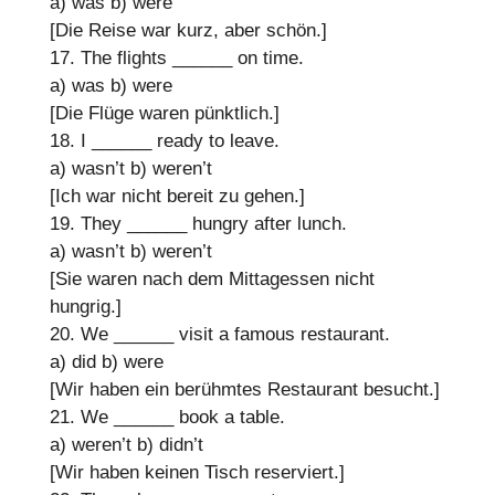
a) was
b) were
[Die Reise war kurz, aber schön.]
17. The flights
______
on time.
a) was
b) were
[Die Flüge waren pünktlich.]
18. I
______
ready to leave.
a) wasn’t
b) weren’t
[Ich war nicht bereit zu gehen.]
19. They
______
hungry after lunch.
a) wasn’t
b) weren’t
[Sie waren nach dem Mittagessen nicht
hungrig.]
20. We
______
visit a famous restaurant.
a) did
b) were
[Wir haben ein berühmtes Restaurant besucht.]
21. We
______
book a table.
a) weren’t
b) didn’t
[Wir haben keinen Tisch reserviert.]