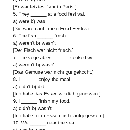
[Er war letztes Jahr in Paris.]
5. They
______
at a food festival.
a) were
b) was
[Sie waren auf einem Food-Festival.]
6. The fish
______
fresh.
a) weren’t
b) wasn’t
[Der Fisch war nicht frisch.]
7. The vegetables
______
cooked well.
a) weren’t
b) wasn’t
[Das Gemüse war nicht gut gekocht.]
8. I
______
enjoy the meal.
a) didn’t
b) did
[Ich habe das Essen wirklich genossen.]
9. I
______
finish my food.
a) didn’t
b) wasn’t
[Ich habe mein Essen nicht aufgegessen.]
10. We
______
near the sea.