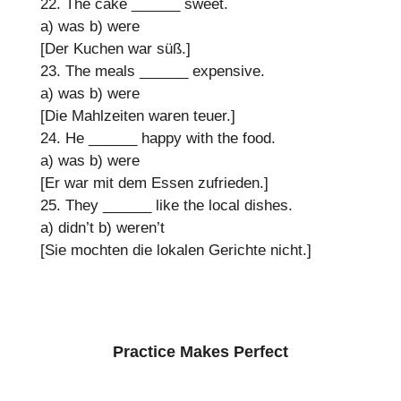
22. The cake
______
sweet.
a) was
b) were
[Der Kuchen war süß.]
23. The meals
______
expensive.
a) was
b) were
[Die Mahlzeiten waren teuer.]
24. He
______
happy with the food.
a) was
b) were
[Er war mit dem Essen zufrieden.]
25. They
______
like the local dishes.
a) didn’t
b) weren’t
[Sie mochten die lokalen Gerichte nicht.]
Practice Makes Perfect