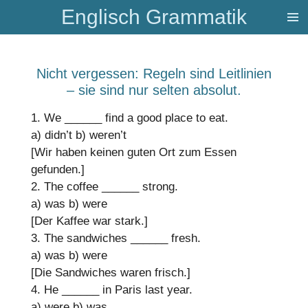
Englisch Grammatik
Zum
Hauptinhalt
springen
Nicht vergessen: Regeln sind Leitlinien
– sie sind nur selten absolut.
1. We
______
find a good place to eat.
a) didn’t
b) weren’t
[Wir haben keinen guten Ort zum Essen
gefunden.]
2. The coffee
______
strong.
a) was
b) were
[Der Kaffee war stark.]
3. The sandwiches
______
fresh.
a) was
b) were
[Die Sandwiches waren frisch.]
4. He
______
in Paris last year.
a) were
b) was