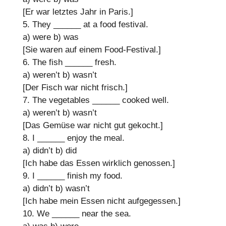
[Er war letztes Jahr in Paris.]
5. They
______
at a food festival.
a) were
b) was
[Sie waren auf einem Food-Festival.]
6. The fish
______
fresh.
a) weren’t
b) wasn’t
[Der Fisch war nicht frisch.]
7. The vegetables
______
cooked well.
a) weren’t
b) wasn’t
[Das Gemüse war nicht gut gekocht.]
8. I
______
enjoy the meal.
a) didn’t
b) did
[Ich habe das Essen wirklich genossen.]
9. I
______
finish my food.
a) didn’t
b) wasn’t
[Ich habe mein Essen nicht aufgegessen.]
10. We
______
near the sea.