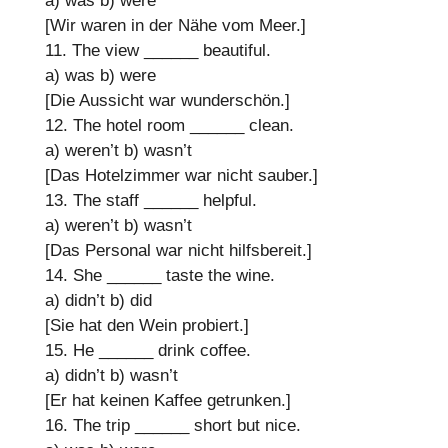
a) was
b) were
[Wir waren in der Nähe vom Meer.]
11. The view
______
beautiful.
a) was
b) were
[Die Aussicht war wunderschön.]
12. The hotel room
______
clean.
a) weren’t
b) wasn’t
[Das Hotelzimmer war nicht sauber.]
13. The staff
______
helpful.
a) weren’t
b) wasn’t
[Das Personal war nicht hilfsbereit.]
14. She
______
taste the wine.
a) didn’t
b) did
[Sie hat den Wein probiert.]
15. He
______
drink coffee.
a) didn’t
b) wasn’t
[Er hat keinen Kaffee getrunken.]
16. The trip
______
short but nice.