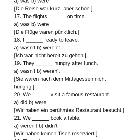
a) was
b) were
[Die Reise war kurz, aber schön.]
17. The flights
______
on time.
a) was
b) were
[Die Flüge waren pünktlich.]
18. I
______
ready to leave.
a) wasn’t
b) weren’t
[Ich war nicht bereit zu gehen.]
19. They
______
hungry after lunch.
a) wasn’t
b) weren’t
[Sie waren nach dem Mittagessen nicht
hungrig.]
20. We
______
visit a famous restaurant.
a) did
b) were
[Wir haben ein berühmtes Restaurant besucht.]
21. We
______
book a table.
a) weren’t
b) didn’t
[Wir haben keinen Tisch reserviert.]