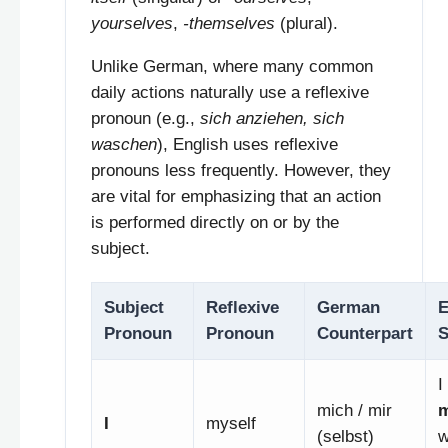
yourselves
,
-themselves
(plural).
Unlike German, where many common
daily actions naturally use a reflexive
pronoun (e.g.,
sich anziehen, sich
waschen
), English uses reflexive
pronouns less frequently. However, they
are vital for emphasizing that an action
is performed directly on or by the
subject.
Subject
Reflexive
German
E
Pronoun
Pronoun
Counterpart
S
I
mich / mir
m
I
myself
(selbst)
w