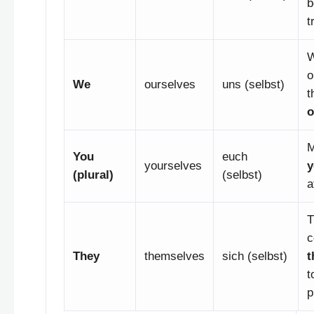
b
t
o
We
ourselves
uns (selbst)
t
o
You
euch
yourselves
y
(plural)
(selbst)
a
T
c
They
themselves
sich (selbst)
t
t
p