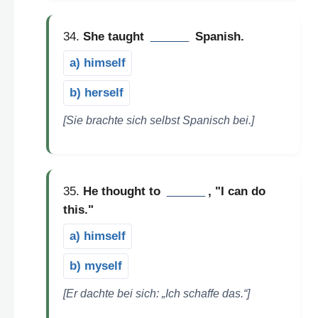
34.
She taught
______
Spanish.
a) himself
b) herself
[Sie brachte sich selbst Spanisch bei.]
35.
He thought to
______
, "I can do
this."
a) himself
b) myself
[Er dachte bei sich: „Ich schaffe das.“]