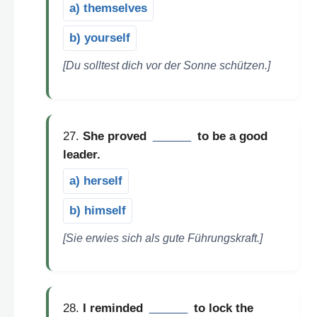
a) themselves
b) yourself
[Du solltest dich vor der Sonne schützen.]
27.
She proved
______
to be a good
leader.
a) herself
b) himself
[Sie erwies sich als gute Führungskraft.]
28.
I reminded
______
to lock the