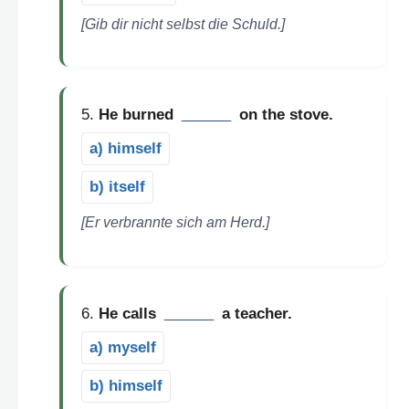
[Gib dir nicht selbst die Schuld.]
5.
He burned
______
on the stove.
a) himself
b) itself
[Er verbrannte sich am Herd.]
6.
He calls
______
a teacher.
a) myself
b) himself