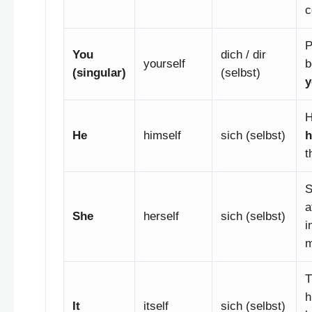
c
P
You
dich / dir
yourself
b
(singular)
(selbst)
y
H
He
himself
sich (selbst)
h
t
S
a
She
herself
sich (selbst)
i
m
T
h
It
itself
sich (selbst)