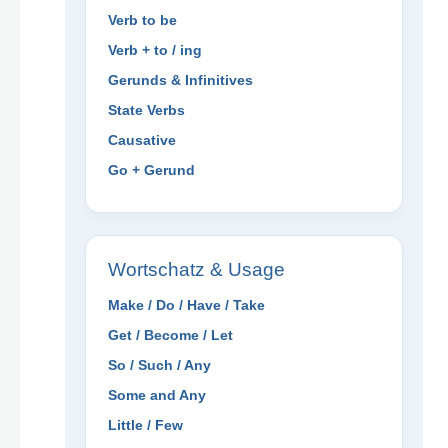
Verb to be
Verb + to / ing
Gerunds & Infinitives
State Verbs
Causative
Go + Gerund
Wortschatz & Usage
Make / Do / Have / Take
Get / Become / Let
So / Such / Any
Some and Any
Little / Few