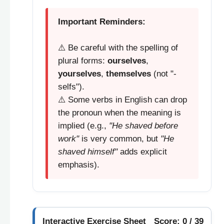
Important Reminders:
⚠️ Be careful with the spelling of
plural forms:
ourselves
,
yourselves
,
themselves
(not "-
selfs").
⚠️ Some verbs in English can drop
the pronoun when the meaning is
implied (e.g.,
"He shaved before
work"
is very common, but
"He
shaved himself"
adds explicit
emphasis).
Interactive Exercise Sheet
Score: 0 / 39