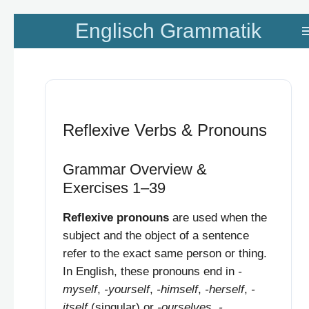
Zum
Englisch Grammatik
Hauptinhalt
springen
Reflexive Verbs & Pronouns
Grammar Overview &
Exercises 1–39
Reflexive pronouns
are used when the
subject and the object of a sentence
refer to the exact same person or thing.
In English, these pronouns end in
-
myself
,
-yourself
,
-himself
,
-herself
,
-
itself
(singular) or
-ourselves
,
-