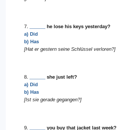
7.
______
he lose his keys yesterday?
a) Did
b) Has
[Hat er gestern seine Schlüssel verloren?]
8.
______
she just left?
a) Did
b) Has
[Ist sie gerade gegangen?]
9.
______
you buy that jacket last week?