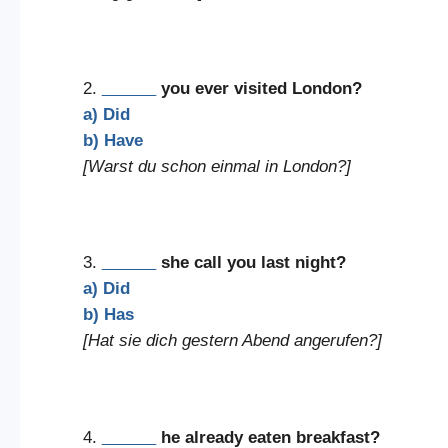
2.
______
you ever visited London?
a) Did
b) Have
[Warst du schon einmal in London?]
3.
______
she call you last night?
a) Did
b) Has
[Hat sie dich gestern Abend angerufen?]
4.
______
he already eaten breakfast?