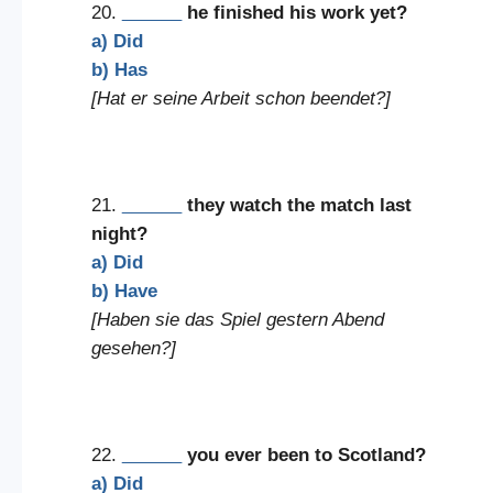
20.
______
he finished his work yet?
a) Did
b) Has
[Hat er seine Arbeit schon beendet?]
21.
______
they watch the match last
night?
a) Did
b) Have
[Haben sie das Spiel gestern Abend
gesehen?]
22.
______
you ever been to Scotland?
a) Did