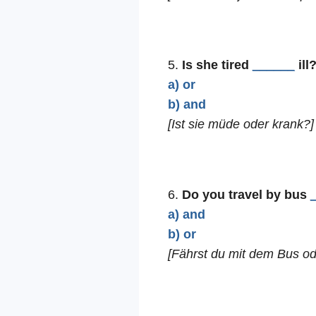
5.
Is she tired
______
ill
a) or
b) and
[Ist sie müde oder krank?]
6.
Do you travel by bus
a) and
b) or
[Fährst du mit dem Bus o