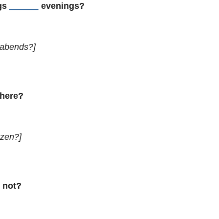
gs
______
evenings?
 abends?]
here?
tzen?]
not?