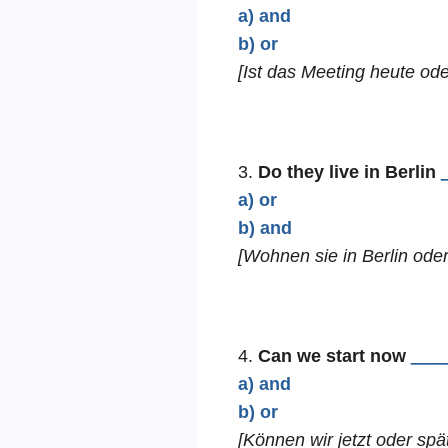
a) and
b) or
[Ist das Meeting heute od
3.
Do they live in Berlin
a) or
b) and
[Wohnen sie in Berlin od
4.
Can we start now
___
a) and
b) or
[Können wir jetzt oder sp