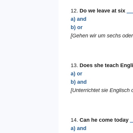
12.
Do we leave at six
__
a) and
b) or
[Gehen wir um sechs oder
13.
Does she teach Engl
a) or
b) and
[Unterrichtet sie Englisch
14.
Can he come today
_
a) and