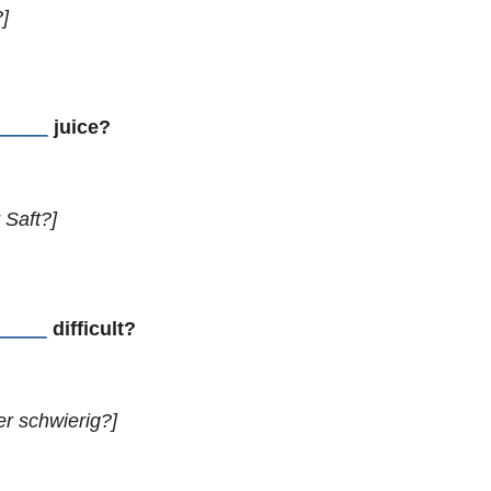
?]
_____
juice?
 Saft?]
_____
difficult?
er schwierig?]