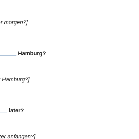
er morgen?]
______
Hamburg?
er Hamburg?]
___
later?
äter anfangen?]