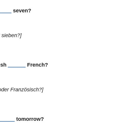
____
seven?
 sieben?]
ish
______
French?
 oder Französisch?]
_____
tomorrow?