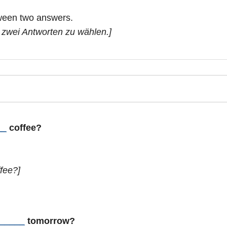
ween two answers.
 zwei Antworten zu wählen.]
__
coffee?
fee?]
_____
tomorrow?