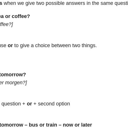
s
when we give two possible answers in the same quest
a or coffee?
ffee?]
 use
or
to give a choice between two things.
r tomorrow?
der morgen?]
 question +
or
+ second option
 tomorrow – bus or train – now or later