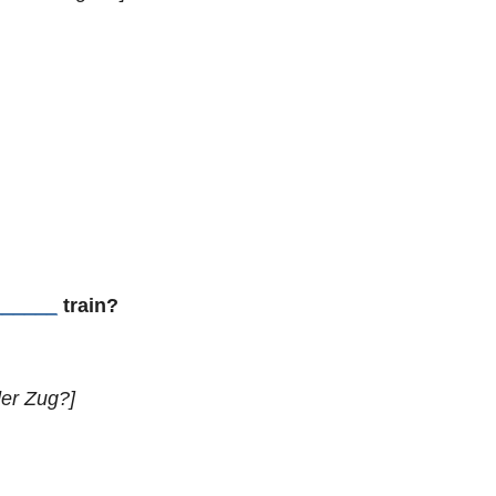
?
______
train?
der Zug?]