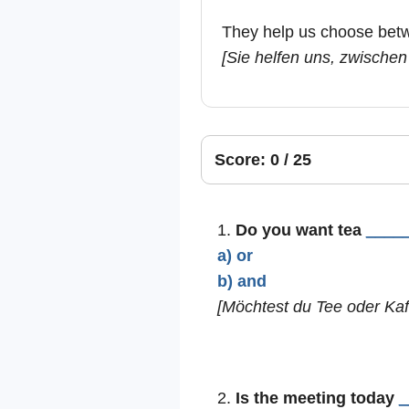
They help us choose bet
[Sie helfen uns, zwischen
Score: 0 / 25
1.
Do you want tea
____
a) or
b) and
[Möchtest du Tee oder Kaf
2.
Is the meeting today
_