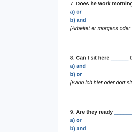
7.
Does he work mornin
a) or
b) and
[Arbeitet er morgens oder
8.
Can I sit here
______
t
a) and
b) or
[Kann ich hier oder dort si
9.
Are they ready
______
a) or
b) and