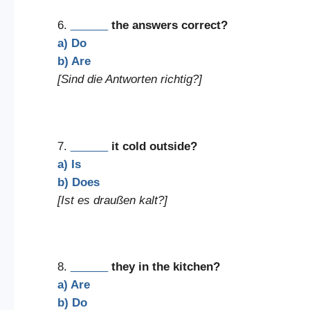
6.
______
the answers correct?
a) Do
b) Are
[Sind die Antworten richtig?]
7.
______
it cold outside?
a) Is
b) Does
[Ist es draußen kalt?]
8.
______
they in the kitchen?
a) Are
b) Do