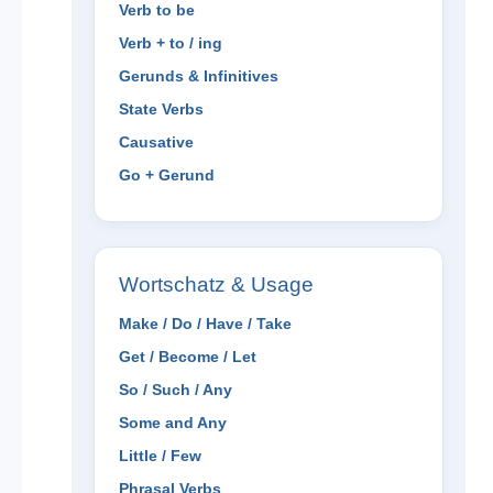
Verb to be
Verb + to / ing
Gerunds & Infinitives
State Verbs
Causative
Go + Gerund
Wortschatz & Usage
Make / Do / Have / Take
Get / Become / Let
So / Such / Any
Some and Any
Little / Few
Phrasal Verbs