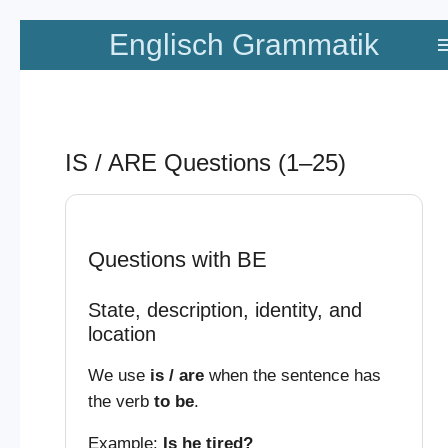
Zum
Englisch Grammatik
Hauptinhalt
springen
IS / ARE Questions (1–25)
Questions with BE
State, description, identity, and
location
We use
is / are
when the sentence has
the verb
to be
.
Example:
Is he tired?