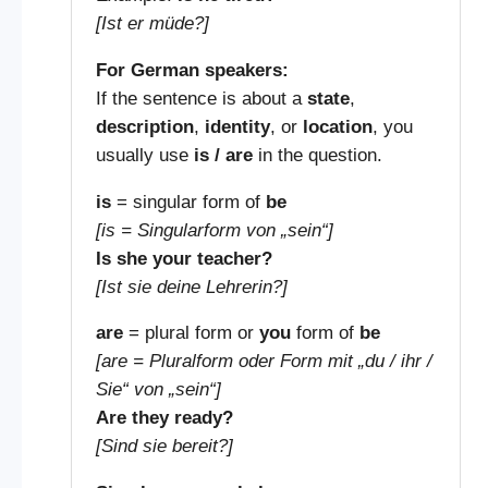
[Ist er müde?]
For German speakers:
If the sentence is about a
state
,
description
,
identity
, or
location
, you
usually use
is / are
in the question.
is
= singular form of
be
[is = Singularform von „sein“]
Is she your teacher?
[Ist sie deine Lehrerin?]
are
= plural form or
you
form of
be
[are = Pluralform oder Form mit „du / ihr /
Sie“ von „sein“]
Are they ready?
[Sind sie bereit?]