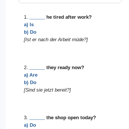
1.
______
he tired after work?
a) Is
b) Do
[Ist er nach der Arbeit müde?]
2.
______
they ready now?
a) Are
b) Do
[Sind sie jetzt bereit?]
3.
______
the shop open today?
a) Do