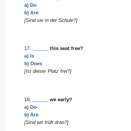
a) Do
b) Are
[Sind sie in der Schule?]
17.
______
this seat free?
a) Is
b) Does
[Ist dieser Platz frei?]
18.
______
we early?
a) Do
b) Are
[Sind wir früh dran?]