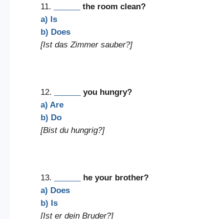
11.
______
the room clean?
a) Is
b) Does
[Ist das Zimmer sauber?]
12.
______
you hungry?
a) Are
b) Do
[Bist du hungrig?]
13.
______
he your brother?
a) Does
b) Is
[Ist er dein Bruder?]