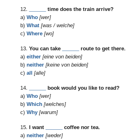
12.
______
time does the train arrive?
a)
Who
[wer]
b)
What
[was / welche]
c)
Where
[wo]
13.
You can take
______
route to get there.
a)
either
[eine von beiden]
b)
neither
[keine von beiden]
c)
all
[alle]
14.
______
book would you like to read?
a)
Who
[wer]
b)
Which
[welches]
c)
Why
[warum]
15.
I want
______
coffee nor tea.
a)
neither
[weder]