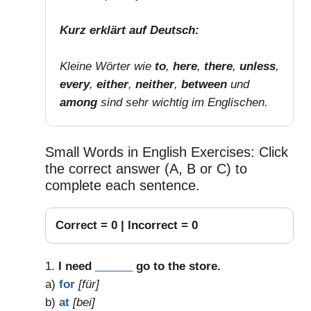
Kurz erklärt auf Deutsch:
Kleine Wörter wie
to
,
here
,
there
,
unless
,
every
,
either
,
neither
,
between
und
among
sind sehr wichtig im Englischen.
Small Words in English Exercises: Click
the correct answer (A, B or C) to
complete each sentence.
Correct =
0
| Incorrect =
0
1.
I need
______
go to the store.
a)
for
[für]
b)
at
[bei]