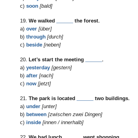
c)
soon
[bald]
19.
We walked
______
the forest.
a)
over
[über]
b)
through
[durch]
c)
beside
[neben]
20.
Let’s start the meeting
______
.
a)
yesterday
[gestern]
b)
after
[nach]
c)
now
[jetzt]
21.
The park is located
______
two buildings.
a)
under
[unter]
b)
between
[zwischen zwei Dingen]
c)
inside
[innen / innerhalb]
22.
We had lunch,
______
went shopping.