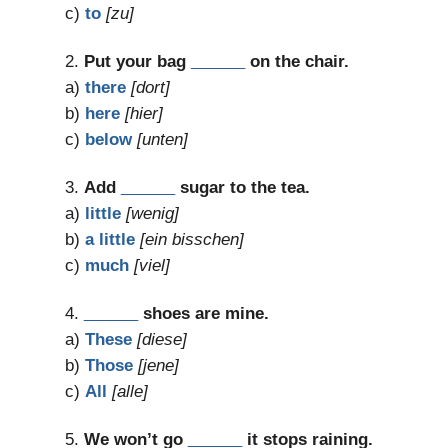
c)
to
[zu]
2.
Put your bag
______
on the chair.
a)
there
[dort]
b)
here
[hier]
c)
below
[unten]
3.
Add
______
sugar to the tea.
a)
little
[wenig]
b)
a little
[ein bisschen]
c)
much
[viel]
4.
______
shoes are mine.
a)
These
[diese]
b)
Those
[jene]
c)
All
[alle]
5.
We won’t go
______
it stops raining.