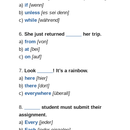
a)
if
[wenn]
b)
unless
[es sei denn]
c)
while
[während]
6.
She just returned
______
her trip.
a)
from
[von]
b)
at
[bei]
c)
on
[auf]
7.
Look
______
! It’s a rainbow.
a)
here
[hier]
b)
there
[dort]
c)
everywhere
[überall]
8.
______
student must submit their
assignment.
a)
Every
[jeder]
b)
Each
[jeder einzelne]