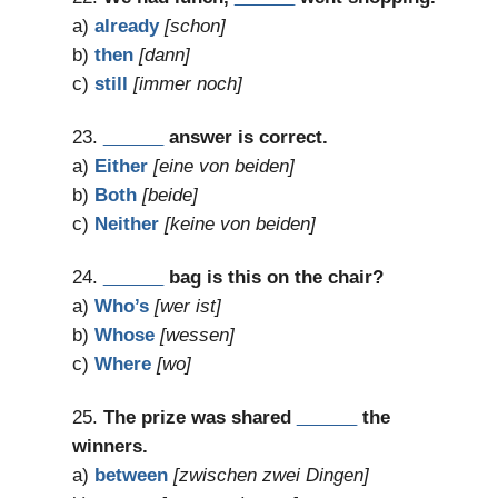
a)
already
[schon]
b)
then
[dann]
c)
still
[immer noch]
23.
______
answer is correct.
a)
Either
[eine von beiden]
b)
Both
[beide]
c)
Neither
[keine von beiden]
24.
______
bag is this on the chair?
a)
Who’s
[wer ist]
b)
Whose
[wessen]
c)
Where
[wo]
25.
The prize was shared
______
the
winners.
a)
between
[zwischen zwei Dingen]