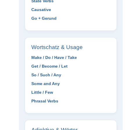
State Verbs
Causative
Go + Gerund
Wortschatz & Usage
Make / Do / Have / Take
Get / Become / Let
So / Such / Any
Some and Any
Little / Few
Phrasal Verbs
Adjektive & Wörter