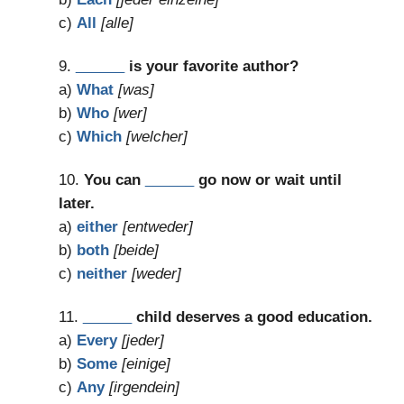
c)
All
[alle]
9.
______
is your favorite author?
a)
What
[was]
b)
Who
[wer]
c)
Which
[welcher]
10.
You can
______
go now or wait until
later.
a)
either
[entweder]
b)
both
[beide]
c)
neither
[weder]
11.
______
child deserves a good education.
a)
Every
[jeder]
b)
Some
[einige]
c)
Any
[irgendein]