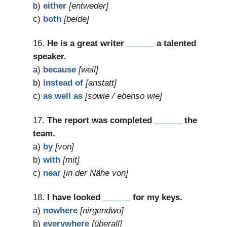
b)
either
[entweder]
c)
both
[beide]
16.
He is a great writer
______
a talented
speaker.
a)
because
[weil]
b)
instead of
[anstatt]
c)
as well as
[sowie / ebenso wie]
17.
The report was completed
______
the
team.
a)
by
[von]
b)
with
[mit]
c)
near
[in der Nähe von]
18.
I have looked
______
for my keys.
a)
nowhere
[nirgendwo]
b)
everywhere
[überall]