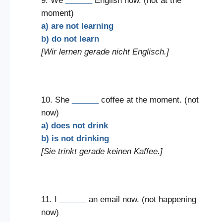
9. We
______
English now. (not at the
moment)
a) are not learning
b) do not learn
[Wir lernen gerade nicht Englisch.]
10. She
______
coffee at the moment. (not
now)
a) does not drink
b) is not drinking
[Sie trinkt gerade keinen Kaffee.]
11. I
______
an email now. (not happening
now)