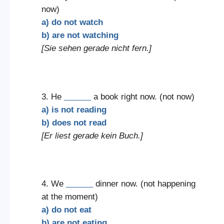
now)
a) do not watch
b) are not watching
[Sie sehen gerade nicht fern.]
3. He
______
a book right now. (not now)
a) is not reading
b) does not read
[Er liest gerade kein Buch.]
4. We
______
dinner now. (not happening
at the moment)
a) do not eat
b) are not eating