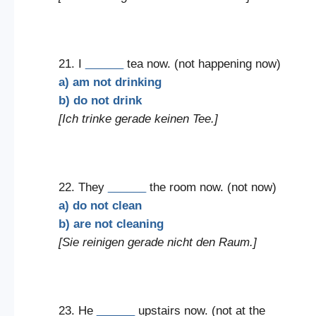
21. I
______
tea now. (not happening now)
a) am not drinking
b) do not drink
[Ich trinke gerade keinen Tee.]
22. They
______
the room now. (not now)
a) do not clean
b) are not cleaning
[Sie reinigen gerade nicht den Raum.]
23. He
______
upstairs now. (not at the