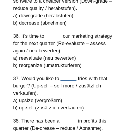
software to a cheaper version (Down-grade –
reduce quality / herabstufen).
a) downgrade (herabstufen)
b) decrease (abnehmen)
36. It's time to
______
our marketing strategy
for the next quarter (Re-evaluate – assess
again / neu bewerten).
a) reevaluate (neu bewerten)
b) reorganize (umstrukturieren)
37. Would you like to
______
fries with that
burger? (Up-sell – sell more / zusätzlich
verkaufen).
a) upsize (vergrößern)
b) up-sell (zusätzlich verkaufen)
38. There has been a
______
in profits this
quarter (De-crease – reduce / Abnahme).