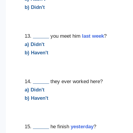
b) Didn't
13.
______
you meet him
last week
?
a) Didn't
b) Haven't
14.
______
they ever worked here?
a) Didn't
b) Haven't
15.
______
he finish
yesterday
?