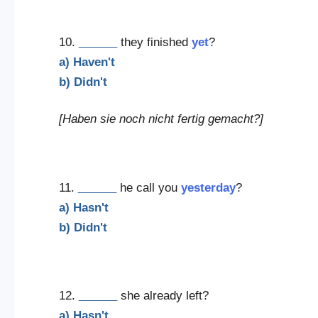
10.
______
they finished
yet
?
a) Haven't
b) Didn't
[Haben sie noch nicht fertig gemacht?]
11.
______
he call you
yesterday
?
a) Hasn't
b) Didn't
12.
______
she already left?
a) Hasn't