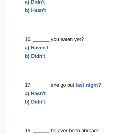
a) Didn't
b) Hasn't
16.
______
you eaten yet?
a) Haven't
b) Didn't
17.
______
she go out
last night
?
a) Hasn't
b) Didn't
18.
______
he ever been abroad?