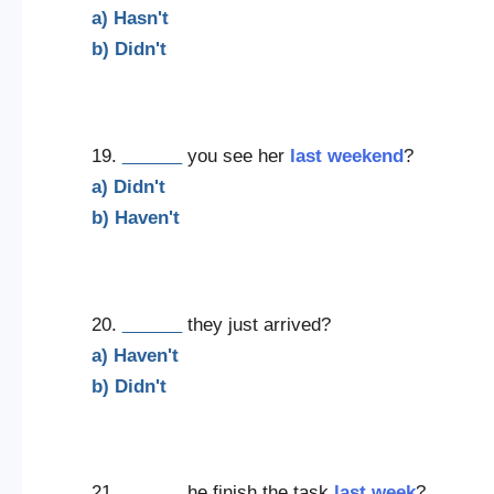
a) Hasn't
b) Didn't
19.
______
you see her
last weekend
?
a) Didn't
b) Haven't
20.
______
they just arrived?
a) Haven't
b) Didn't
21.
______
he finish the task
last week
?