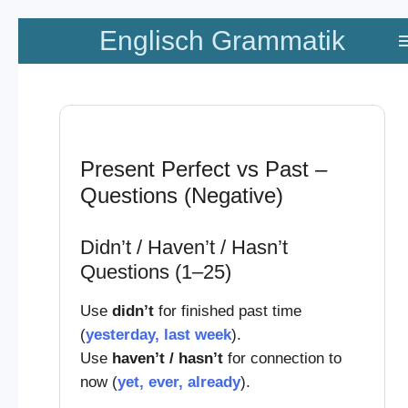
Zum
Englisch Grammatik
Hauptinhalt
springen
Present Perfect vs Past –
Questions (Negative)
Didn’t / Haven’t / Hasn’t
Questions (1–25)
Use
didn’t
for finished past time
(
yesterday, last week
).
Use
haven’t / hasn’t
for connection to
now (
yet, ever, already
).