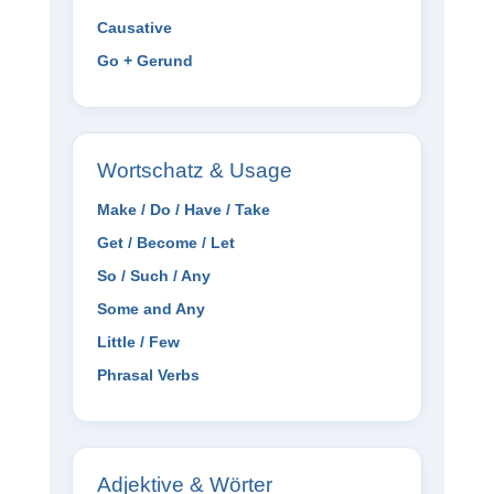
Causative
Go + Gerund
Wortschatz & Usage
Make / Do / Have / Take
Get / Become / Let
So / Such / Any
Some and Any
Little / Few
Phrasal Verbs
Adjektive & Wörter