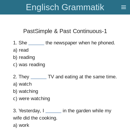
Englisch Grammatik
Zum
Hauptinhalt
springen
PastSimple & Past Continuous-1
1. She
______
the newspaper when he phoned.
a) read
b) reading
c) was reading
2. They
______
TV and eating at the same time.
a) watch
b) watching
c) were watching
3. Yesterday, I
______
in the garden while my
wife did the cooking.
a) work