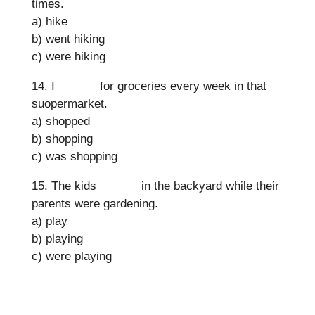
times.
a) hike
b) went hiking
c) were hiking
14. I
______
for groceries every week in that
suopermarket.
a) shopped
b) shopping
c) was shopping
15. The kids
______
in the backyard while their
parents were gardening.
a) play
b) playing
c) were playing