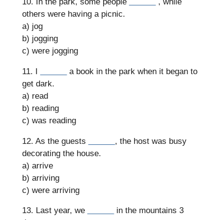
10. In the park, some people
______
, while
others were having a picnic.
a) jog
b) jogging
c) were jogging
11. I
______
a book in the park when it began to
get dark.
a) read
b) reading
c) was reading
12. As the guests
______
, the host was busy
decorating the house.
a) arrive
b) arriving
c) were arriving
13. Last year, we
______
in the mountains 3