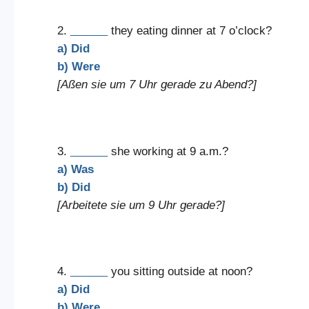
2.
______
they eating dinner at 7 o’clock?
a) Did
b) Were
[Aßen sie um 7 Uhr gerade zu Abend?]
3.
______
she working at 9 a.m.?
a) Was
b) Did
[Arbeitete sie um 9 Uhr gerade?]
4.
______
you sitting outside at noon?
a) Did
b) Were