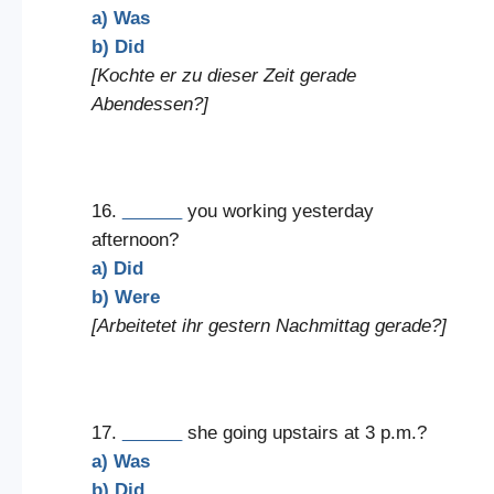
a) Was
b) Did
[Kochte er zu dieser Zeit gerade
Abendessen?]
16.
______
you working yesterday
afternoon?
a) Did
b) Were
[Arbeitetet ihr gestern Nachmittag gerade?]
17.
______
she going upstairs at 3 p.m.?
a) Was
b) Did