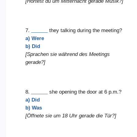
[Hörtest du um Mitternacht gerade Musik?]
7.
______
they talking during the meeting?
a) Were
b) Did
[Sprachen sie während des Meetings
gerade?]
8.
______
she opening the door at 6 p.m.?
a) Did
b) Was
[Öffnete sie um 18 Uhr gerade die Tür?]