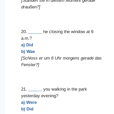
[Standen sie in diesem Moment gerade
draußen?]
20.
______
he closing the window at 6
a.m.?
a) Did
b) Was
[Schloss er um 6 Uhr morgens gerade das
Fenster?]
21.
______
you walking in the park
yesterday evening?
a) Were
b) Did