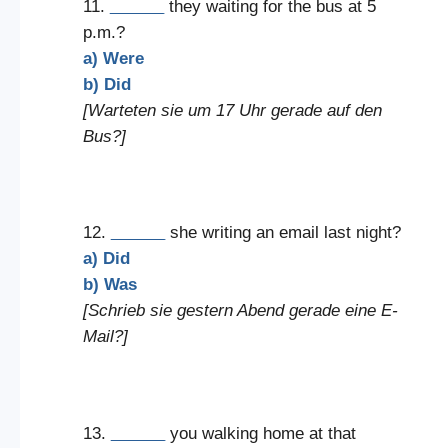
11.
______
they waiting for the bus at 5
p.m.?
a) Were
b) Did
[Warteten sie um 17 Uhr gerade auf den
Bus?]
12.
______
she writing an email last night?
a) Did
b) Was
[Schrieb sie gestern Abend gerade eine E-
Mail?]
13.
______
you walking home at that