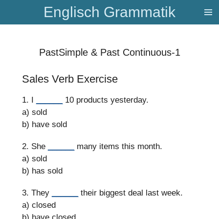
Englisch Grammatik
Zum
Hauptinhalt
springen
PastSimple & Past Continuous-1
Sales Verb Exercise
1. I
______
10 products yesterday.
a) sold
b) have sold
2. She
______
many items this month.
a) sold
b) has sold
3. They
______
their biggest deal last week.
a) closed
b) have closed