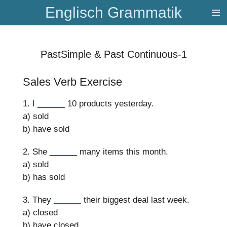
Englisch Grammatik
Zum
Hauptinhalt
springen
PastSimple & Past Continuous-1
Sales Verb Exercise
1. I
______
10 products yesterday.
a) sold
b) have sold
2. She
______
many items this month.
a) sold
b) has sold
3. They
______
their biggest deal last week.
a) closed
b) have closed