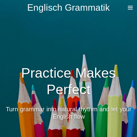
Englisch Grammatik
Zum
Hauptinhalt
springen
Practice Makes
Perfect
Turn grammar into natural rhythm and let your
English flow