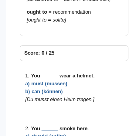
ought to
= recommendation
[ought to = sollte]
Score: 0 / 25
1.
You
______
wear a helmet.
a) must (müssen)
b) can (können)
[Du musst einen Helm tragen.]
2.
You
______
smoke here.