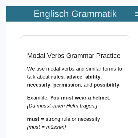
Zum
Englisch Grammatik
Hauptinhalt
springen
Modal Verbs Grammar Practice
We use modal verbs and similar forms to
talk about
rules
,
advice
,
ability
,
necessity
,
permission
, and
possibility
.
Example:
You must wear a helmet.
[Du musst einen Helm tragen.]
must
= strong rule or necessity
[must = müssen]