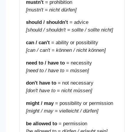
mustn't
= prohibition
[mustn't = nicht dürfen]
should / shouldn't
= advice
[should / shouldn't = sollte / sollte nicht]
can / can't
= ability or possibility
[can / can't = können / nicht können]
need to / have to
= necessity
[need to / have to = müssen]
don't have to
= not necessary
[don't have to = nicht müssen]
might / may
= possibility or permission
[might / may = vielleicht / dürfen]
be allowed to
= permission
[be allowed to = dürfen / erlaubt sein]