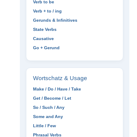
Verb to be
Verb + to / ing
Gerunds & Infinitives
State Verbs
Causative
Go + Gerund
Wortschatz & Usage
Make / Do / Have / Take
Get / Become / Let
So / Such / Any
Some and Any
Little / Few
Phrasal Verbs