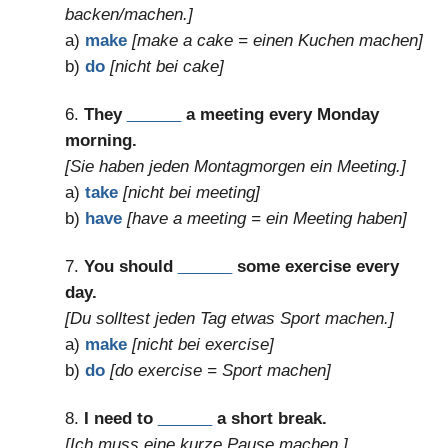
backen/machen.]
a)
make
[make a cake = einen Kuchen machen]
b)
do
[nicht bei cake]
6.
They
______
a meeting every Monday
morning.
[Sie haben jeden Montagmorgen ein Meeting.]
a)
take
[nicht bei meeting]
b)
have
[have a meeting = ein Meeting haben]
7.
You should
______
some exercise every
day.
[Du solltest jeden Tag etwas Sport machen.]
a)
make
[nicht bei exercise]
b)
do
[do exercise = Sport machen]
8.
I need to
______
a short break.
[Ich muss eine kurze Pause machen.]