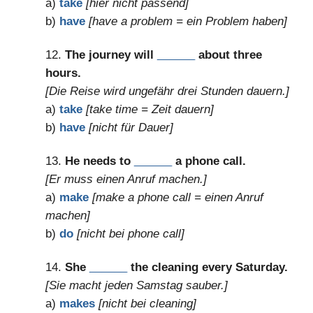
a)
take
[hier nicht passend]
b)
have
[have a problem = ein Problem haben]
12.
The journey will
______
about three
hours.
[Die Reise wird ungefähr drei Stunden dauern.]
a)
take
[take time = Zeit dauern]
b)
have
[nicht für Dauer]
13.
He needs to
______
a phone call.
[Er muss einen Anruf machen.]
a)
make
[make a phone call = einen Anruf
machen]
b)
do
[nicht bei phone call]
14.
She
______
the cleaning every Saturday.
[Sie macht jeden Samstag sauber.]
a)
makes
[nicht bei cleaning]