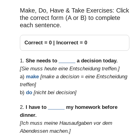
Make, Do, Have & Take Exercises: Click
the correct form (A or B) to complete
each sentence.
Correct =
0
| Incorrect =
0
1.
She needs to
______
a decision today.
[Sie muss heute eine Entscheidung treffen.]
a)
make
[make a decision = eine Entscheidung
treffen]
b)
do
[nicht bei decision]
2.
I have to
______
my homework before
dinner.
[Ich muss meine Hausaufgaben vor dem
Abendessen machen.]