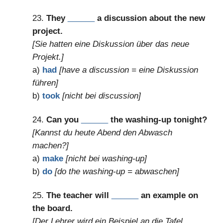
23.
They
______
a discussion about the new
project.
[Sie hatten eine Diskussion über das neue
Projekt.]
a)
had
[have a discussion = eine Diskussion
führen]
b)
took
[nicht bei discussion]
24.
Can you
______
the washing-up tonight?
[Kannst du heute Abend den Abwasch
machen?]
a)
make
[nicht bei washing-up]
b)
do
[do the washing-up = abwaschen]
25.
The teacher will
______
an example on
the board.
[Der Lehrer wird ein Beispiel an die Tafel