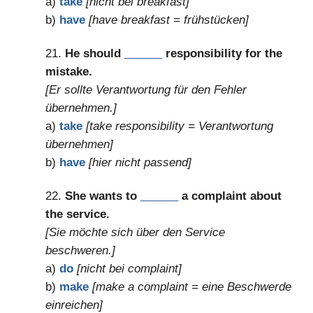
a)
take
[nicht bei breakfast]
b)
have
[have breakfast = frühstücken]
21.
He should
______
responsibility for the
mistake.
[Er sollte Verantwortung für den Fehler
übernehmen.]
a)
take
[take responsibility = Verantwortung
übernehmen]
b)
have
[hier nicht passend]
22.
She wants to
______
a complaint about
the service.
[Sie möchte sich über den Service
beschweren.]
a)
do
[nicht bei complaint]
b)
make
[make a complaint = eine Beschwerde
einreichen]