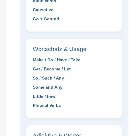
State Verbs
Causative
Go + Gerund
Wortschatz & Usage
Make / Do / Have / Take
Get / Become / Let
So / Such / Any
Some and Any
Little / Few
Phrasal Verbs
Adjektive & Wörter