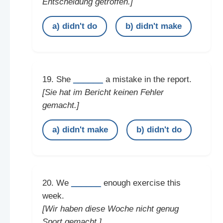
Entscheidung getroffen.]
a) didn't do
b) didn't make
______
19. She
a mistake in the report.
[Sie hat im Bericht keinen Fehler
gemacht.]
a) didn't make
b) didn't do
______
20. We
enough exercise this
week.
[Wir haben diese Woche nicht genug
Sport gemacht.]