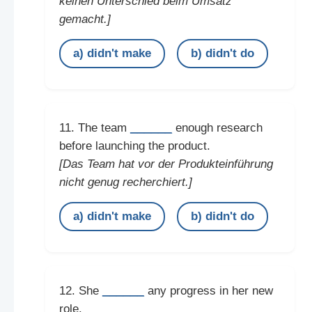
keinen Unterschied beim Umsatz
gemacht.]
a) didn't make
b) didn't do
______
11. The team
enough research
before launching the product.
[Das Team hat vor der Produkteinführung
nicht genug recherchiert.]
a) didn't make
b) didn't do
______
12. She
any progress in her new
role.