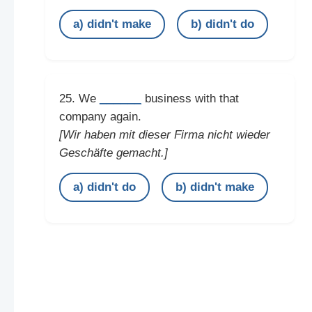
a) didn't make
b) didn't do
______
25. We
business with that
company again.
[Wir haben mit dieser Firma nicht wieder
Geschäfte gemacht.]
a) didn't do
b) didn't make