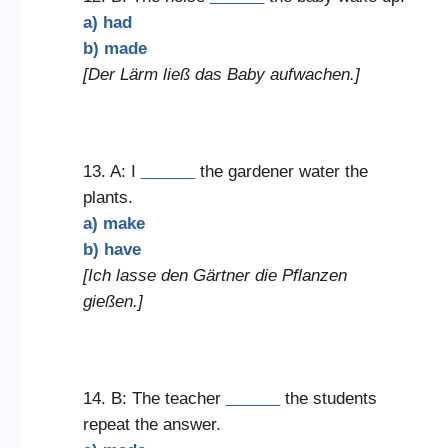
a) had
b) made
[Der Lärm ließ das Baby aufwachen.]
13. A: I
______
the gardener water the
plants.
a) make
b) have
[Ich lasse den Gärtner die Pflanzen
gießen.]
14. B: The teacher
______
the students
repeat the answer.