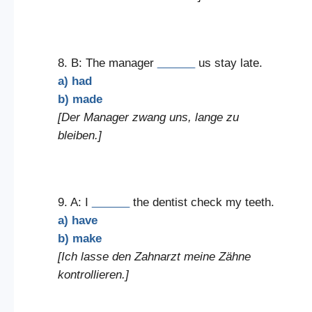
8. B: The manager
______
us stay late.
a) had
b) made
[Der Manager zwang uns, lange zu
bleiben.]
9. A: I
______
the dentist check my teeth.
a) have
b) make
[Ich lasse den Zahnarzt meine Zähne
kontrollieren.]