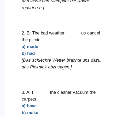
[Ich lasse den Klempner die Rohre
reparieren.]
2. B: The bad weather
______
us cancel
the picnic.
a) made
b) had
[Das schlechte Wetter brachte uns dazu,
das Picknick abzusagen.]
3. A: I
______
the cleaner vacuum the
carpets.
a) have
b) make