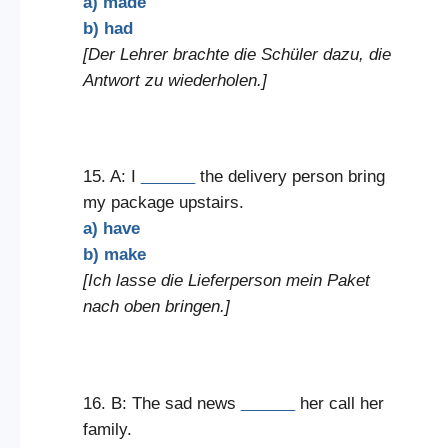
a) made
b) had
[Der Lehrer brachte die Schüler dazu, die
Antwort zu wiederholen.]
15. A: I
______
the delivery person bring
my package upstairs.
a) have
b) make
[Ich lasse die Lieferperson mein Paket
nach oben bringen.]
16. B: The sad news
______
her call her
family.