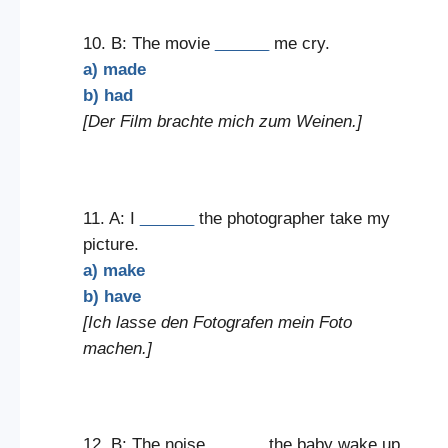
10. B: The movie
______
me cry.
a) made
b) had
[Der Film brachte mich zum Weinen.]
11. A: I
______
the photographer take my
picture.
a) make
b) have
[Ich lasse den Fotografen mein Foto
machen.]
12. B: The noise
______
the baby wake up.