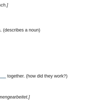
sch.]
. (describes a noun)
___
together. (how did they work?)
engearbeitet.]