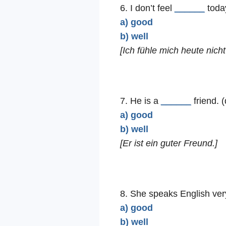
6. I don’t feel
______
today
a) good
b) well
[Ich fühle mich heute nicht
7. He is a
______
friend. 
a) good
b) well
[Er ist ein guter Freund.]
8. She speaks English ve
a) good
b) well