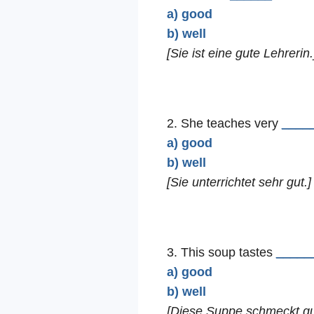
a) good
b) well
[Sie ist eine gute Lehrerin.
2. She teaches very
____
a) good
b) well
[Sie unterrichtet sehr gut.]
3. This soup tastes
_____
a) good
b) well
[Diese Suppe schmeckt gu