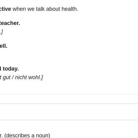
ctive
when we talk about health.
teacher.
.]
ll.
l today.
 gut / nicht wohl.]
. (describes a noun)