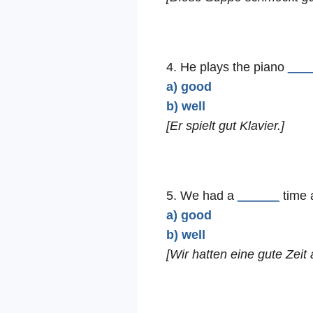
4. He plays the piano
___
a) good
b) well
[Er spielt gut Klavier.]
5. We had a
______
time a
a) good
b) well
[Wir hatten eine gute Zeit 