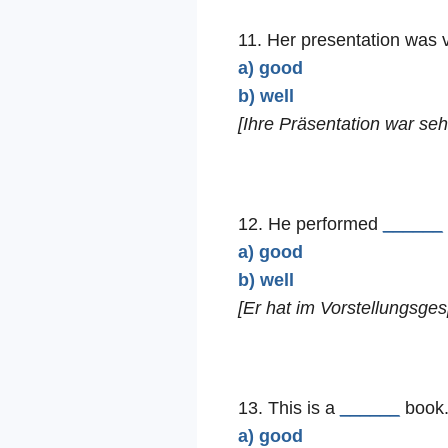
11. Her presentation was 
a) good
b) well
[Ihre Präsentation war sehr
12. He performed
______
a) good
b) well
[Er hat im Vorstellungsges
13. This is a
______
book.
a) good