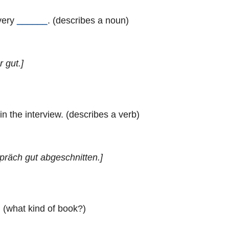
very
______
. (describes a noun)
 gut.]
in the interview. (describes a verb)
präch gut abgeschnitten.]
 (what kind of book?)