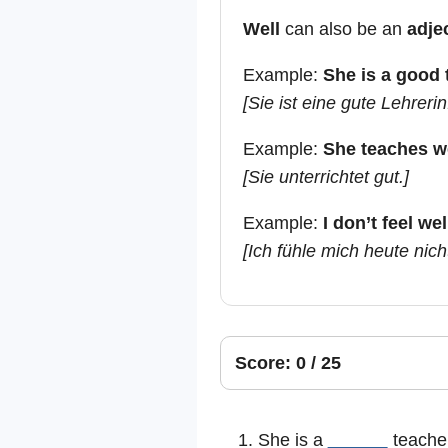
Well
can also be an
adje
Example:
She is a good 
[Sie ist eine gute Lehrerin
Example:
She teaches we
[Sie unterrichtet gut.]
Example:
I don’t feel wel
[Ich fühle mich heute nicht
Score: 0 / 25
1. She is a
______
teacher