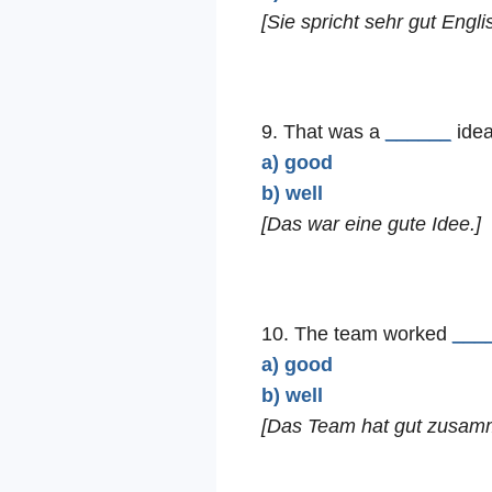
[Sie spricht sehr gut Engli
9. That was a
______
idea
a) good
b) well
[Das war eine gute Idee.]
10. The team worked
___
a) good
b) well
[Das Team hat gut zusamm