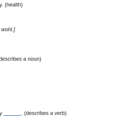
. (health)
 wohl.]
(describes a noun)
ry
______
. (describes a verb)