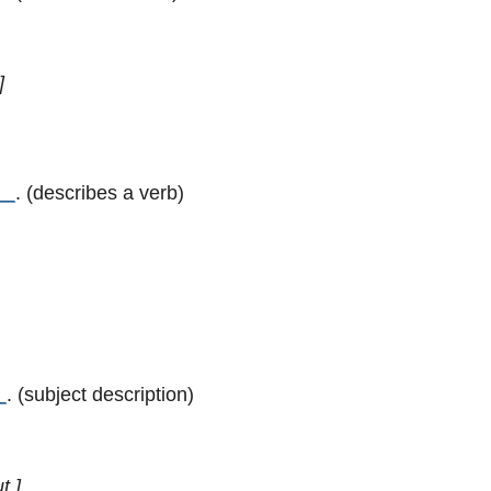
]
__
. (describes a verb)
_
. (subject description)
t.]