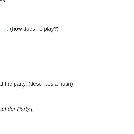
___
. (how does he play?)
t the party. (describes a noun)
auf der Party.]