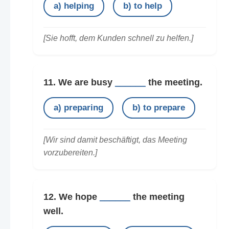
a) helping
b) to help
[Sie hofft, dem Kunden schnell zu helfen.]
11. We are busy
______
the meeting.
a) preparing
b) to prepare
[Wir sind damit beschäftigt, das Meeting
vorzubereiten.]
12. We hope
______
the meeting
well.