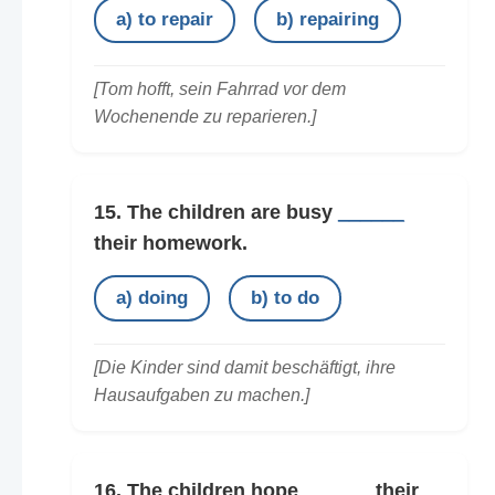
a) to repair
b) repairing
[Tom hofft, sein Fahrrad vor dem
Wochenende zu reparieren.]
15. The children are busy
______
their homework.
a) doing
b) to do
[Die Kinder sind damit beschäftigt, ihre
Hausaufgaben zu machen.]
16. The children hope
______
their