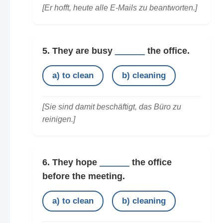
[Er hofft, heute alle E-Mails zu beantworten.]
5. They are busy
______
the office.
a) to clean
b) cleaning
[Sie sind damit beschäftigt, das Büro zu
reinigen.]
6. They hope
______
the office
before the meeting.
a) to clean
b) cleaning