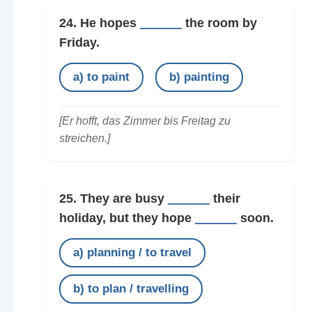
24. He hopes
______
the room by
Friday.
a) to paint
b) painting
[Er hofft, das Zimmer bis Freitag zu
streichen.]
25. They are busy
______
their
holiday, but they hope
______
soon.
a) planning / to travel
b) to plan / travelling