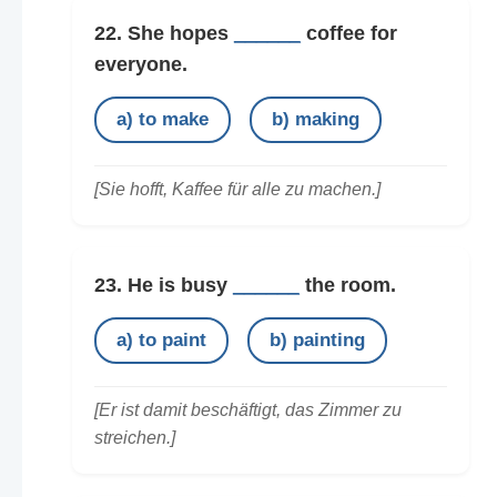
22. She hopes
______
coffee for
everyone.
a) to make
b) making
[Sie hofft, Kaffee für alle zu machen.]
23. He is busy
______
the room.
a) to paint
b) painting
[Er ist damit beschäftigt, das Zimmer zu
streichen.]