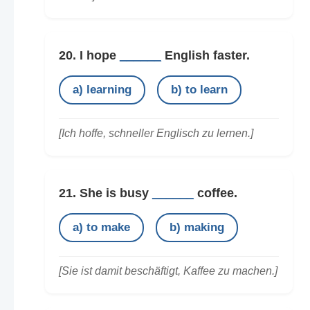
20. I hope
______
English faster.
a) learning
b) to learn
[Ich hoffe, schneller Englisch zu lernen.]
21. She is busy
______
coffee.
a) to make
b) making
[Sie ist damit beschäftigt, Kaffee zu machen.]