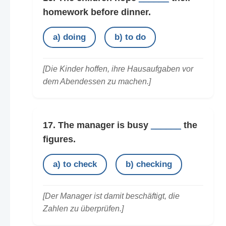
homework before dinner.
a) doing
b) to do
[Die Kinder hoffen, ihre Hausaufgaben vor
dem Abendessen zu machen.]
17. The manager is busy
______
the
figures.
a) to check
b) checking
[Der Manager ist damit beschäftigt, die
Zahlen zu überprüfen.]