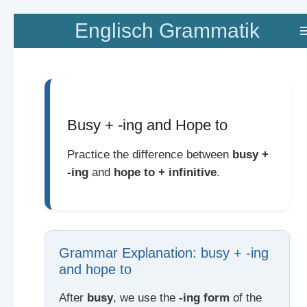
Zum
Englisch Grammatik
Hauptinhalt
springen
Busy + -ing and Hope to
Practice the difference between
busy +
-ing
and
hope to + infinitive
.
Grammar Explanation: busy + -ing
and hope to
After
busy
, we use the
-ing form
of the