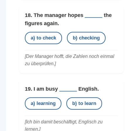
18. The manager hopes
______
the
figures again.
a) to check
b) checking
[Der Manager hofft, die Zahlen noch einmal
zu überprüfen.]
19. I am busy
______
English.
a) learning
b) to learn
[Ich bin damit beschäftigt, Englisch zu
lernen.]