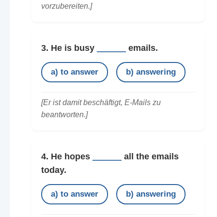
vorzubereiten.]
3. He is busy
______
emails.
a) to answer
b) answering
[Er ist damit beschäftigt, E-Mails zu
beantworten.]
4. He hopes
______
all the emails
today.
a) to answer
b) answering