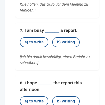
[Sie hoffen, das Büro vor dem Meeting zu
reinigen.]
7. I am busy
______
a report.
a) to write
b) writing
[Ich bin damit beschäftigt, einen Bericht zu
schreiben.]
8. I hope
______
the report this
afternoon.
a) to write
b) writing