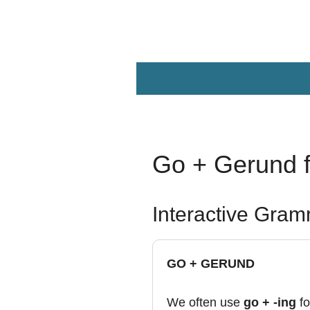
Zum
Hauptinhalt
springen
Go + Gerund f
Interactive Gra
GO + GERUND
We often use
go + -ing
fo