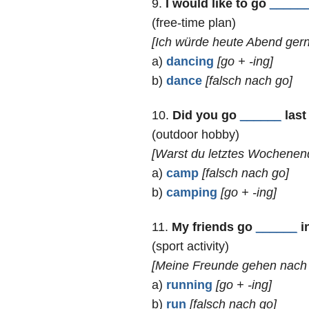
9.
I would like to go
_____
(free-time plan)
[Ich würde heute Abend gern
a)
dancing
[go + -ing]
b)
dance
[falsch nach go]
10.
Did you go
______
last
(outdoor hobby)
[Warst du letztes Wochene
a)
camp
[falsch nach go]
b)
camping
[go + -ing]
11.
My friends go
______
in
(sport activity)
[Meine Freunde gehen nach d
a)
running
[go + -ing]
b)
run
[falsch nach go]