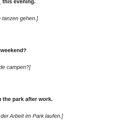
_
this evening.
 tanzen gehen.]
 weekend?
nde campen?]
 the park after work.
er Arbeit im Park laufen.]