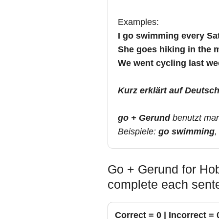
Examples:
I go swimming every Sa
She goes hiking in the 
We went cycling last w
Kurz erklärt auf Deutsch
go + Gerund
benutzt man 
Beispiele:
go swimming
Go + Gerund for Hobb
complete each sent
Correct =
0
| Incorrect =