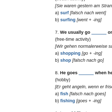
[Sie waren gestern am Stran
a)
surf
[falsch nach went]
b)
surfing
[went + -ing]
7.
We usually go
______
on
(free-time activity)
[Wir gehen normalerweise s
a)
shopping
[go + -ing]
b)
shop
[falsch nach go]
8.
He goes
______
when he 
(hobby)
[Er geht angeln, wenn er fri
a)
fish
[falsch nach goes]
b)
fishing
[goes + -ing]