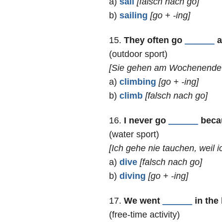
a)
sail
[falsch nach go]
b)
sailing
[go + -ing]
15.
They often go
______
a
(outdoor sport)
[Sie gehen am Wochenende of
a)
climbing
[go + -ing]
b)
climb
[falsch nach go]
16.
I never go
______
becau
(water sport)
[Ich gehe nie tauchen, weil 
a)
dive
[falsch nach go]
b)
diving
[go + -ing]
17.
We went
______
in the 
(free-time activity)