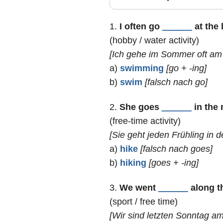
1.
I often go
______
at the 
(hobby / water activity)
[Ich gehe im Sommer oft a
a)
swimming
[go + -ing]
b)
swim
[falsch nach go]
2.
She goes
______
in the 
(free-time activity)
[Sie geht jeden Frühling in 
a)
hike
[falsch nach goes]
b)
hiking
[goes + -ing]
3.
We went
______
along th
(sport / free time)
[Wir sind letzten Sonntag a