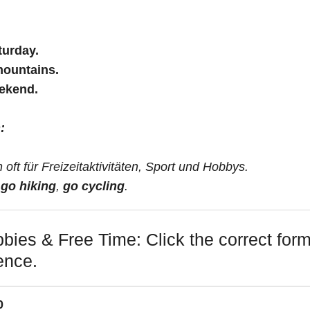
turday.
mountains.
eekend.
:
oft für Freizeitaktivitäten, Sport und Hobbys.
,
go hiking
,
go cycling
.
ies & Free Time: Click the correct form 
ence.
0