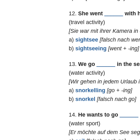
12.
She went
______
with h
(travel activity)
[Sie war mit ihrer Kamera in 
a)
sightsee
[falsch nach wen
b)
sightseeing
[went + -ing]
13.
We go
______
in the se
(water activity)
[Wir gehen in jedem Urlaub 
a)
snorkelling
[go + -ing]
b)
snorkel
[falsch nach go]
14.
He wants to go
______
(water sport)
[Er möchte auf dem See seg