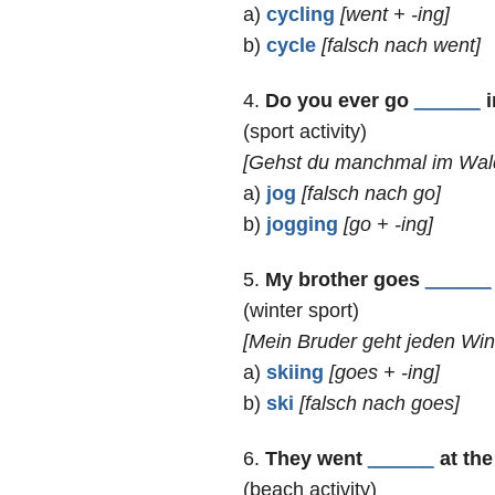
a)
cycling
[went + -ing]
b)
cycle
[falsch nach went]
4.
Do you ever go
______
i
(sport activity)
[Gehst du manchmal im Wal
a)
jog
[falsch nach go]
b)
jogging
[go + -ing]
5.
My brother goes
______
(winter sport)
[Mein Bruder geht jeden Wint
a)
skiing
[goes + -ing]
b)
ski
[falsch nach goes]
6.
They went
______
at the
(beach activity)