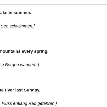
lake in summer.
m See schwimmen.]
mountains every spring.
den Bergen wandern.]
e river last Sunday.
m Fluss entlang Rad gefahren.]