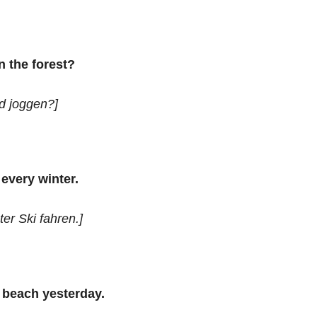
n the forest?
d joggen?]
every winter.
er Ski fahren.]
 beach yesterday.