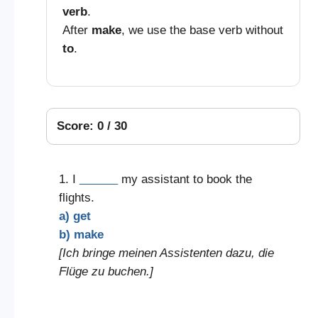
verb
.
After
make
, we use the base verb without
to
.
Score: 0 / 30
1. I
______
my assistant to book the
flights.
a) get
b) make
[Ich bringe meinen Assistenten dazu, die
Flüge zu buchen.]