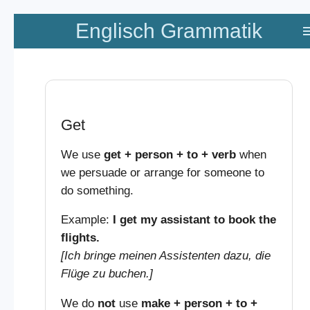
Zum
Englisch Grammatik
Hauptinhalt
springen
Get
We use
get + person + to + verb
when
we persuade or arrange for someone to
do something.
Example:
I get my assistant to book the
flights.
[Ich bringe meinen Assistenten dazu, die
Flüge zu buchen.]
We do
not
use
make + person + to +