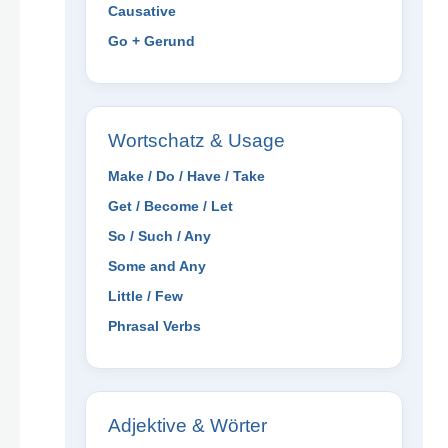
Causative
Go + Gerund
Wortschatz & Usage
Make / Do / Have / Take
Get / Become / Let
So / Such / Any
Some and Any
Little / Few
Phrasal Verbs
Adjektive & Wörter