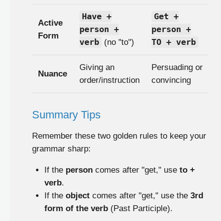
Have +
Get +
Active
person +
person +
Form
verb
(no "to")
TO + verb
Giving an
Persuading or
Nuance
order/instruction
convincing
Summary Tips
Remember these two golden rules to keep your
grammar sharp:
If the
person
comes after "get," use
to +
verb
.
If the
object
comes after "get," use the
3rd
form of the verb
(Past Participle).