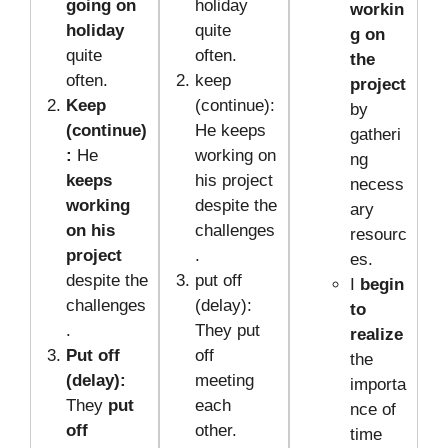
going on
holiday
workin
holiday
quite
g on
quite
often.
the
often.
keep
project
Keep
(continue):
by
(continue)
He keeps
gatheri
:
He
working on
ng
keeps
his project
necess
working
despite the
ary
on his
challenges
resourc
project
.
es.
despite the
put off
I
begin
challenges
(delay):
to
.
They put
realize
Put off
off
the
(delay):
meeting
importa
They
put
each
nce of
off
other.
time