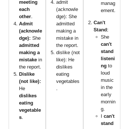
meeting
admit
manag
each
(acknowle
ement.
other
.
dge): She
Can't
Admit
admitted
Stand:
(acknowle
making a
She
dge):
She
mistake in
can't
admitted
the report.
stand
making a
dislike (not
listeni
mistake
in
like): He
ng
to
the report.
dislikes
loud
Dislike
eating
music
(not like):
vegetables
in the
He
.
early
dislikes
mornin
eating
g.
vegetable
I
can't
s
.
stand