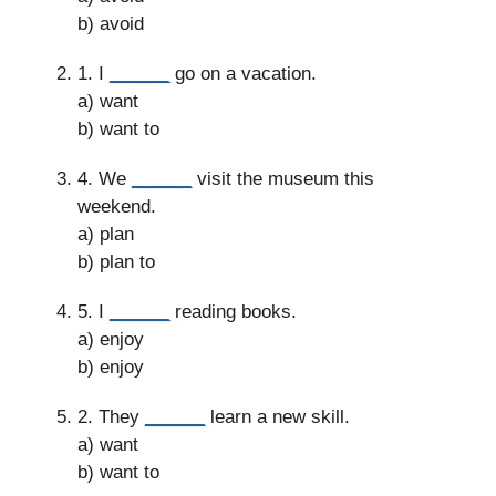
b) avoid
1. I
______
go on a vacation.
a) want
b) want to
4. We
______
visit the museum this
weekend.
a) plan
b) plan to
5. I
______
reading books.
a) enjoy
b) enjoy
2. They
______
learn a new skill.
a) want
b) want to