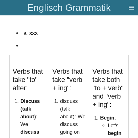
Englisch Grammatik
Zum
Hauptinhalt
springen
xxx
Verbs that
Verbs that
Verbs that
take "to"
take "verb
take both
after:
+ ing":
"to + verb"
and "verb
Discuss
discuss
+ ing":
(talk
(talk
about):
about): We
Begin:
We
discuss
Let's
discuss
going on
begin