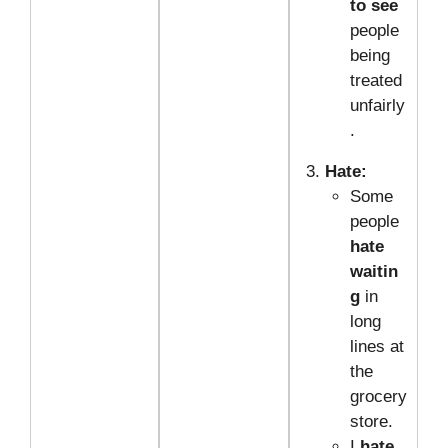
to see
people
being
treated
unfairly
.
Hate:
Some
people
hate
waitin
g
in
long
lines at
the
grocery
store.
I
hate