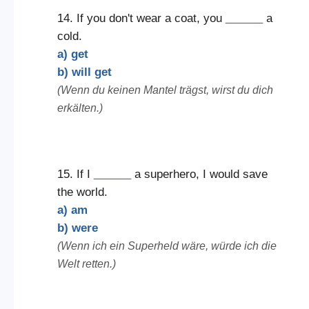
14. If you don't wear a coat, you
______
a
cold.
a) get
b) will get
(Wenn du keinen Mantel trägst, wirst du dich
erkälten.)
15. If I
______
a superhero, I would save
the world.
a) am
b) were
(Wenn ich ein Superheld wäre, würde ich die
Welt retten.)