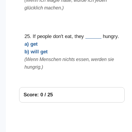
(Wenn ich Magie hätte, würde ich jeden
glücklich machen.)
25. If people don't eat, they
______
hungry.
a) get
b) will get
(Wenn Menschen nichts essen, werden sie
hungrig.)
Score: 0 / 25