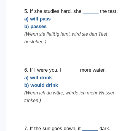
5. If she studies hard, she
______
the test.
a) will pass
b) passes
(Wenn sie fleißig lernt, wird sie den Test
bestehen.)
6. If I were you, I
______
more water.
a) will drink
b) would drink
(Wenn ich du wäre, würde ich mehr Wasser
trinken.)
7. If the sun goes down, it
______
dark.