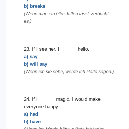
b) breaks
(Wenn man ein Glas fallen lässt, zerbricht
es.)
23. If I see her, I
______
hello.
a) say
b) will say
(Wenn ich sie sehe, werde ich Hallo sagen.)
24. If I
______
magic, I would make
everyone happy.
a) had
b) have