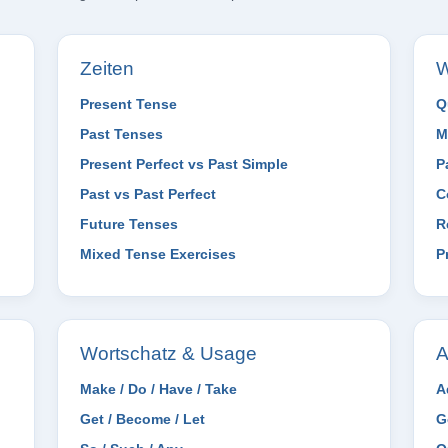
Zeiten
W
Present Tense
Q
Past Tenses
M
Present Perfect vs Past Simple
P
Past vs Past Perfect
C
Future Tenses
R
Mixed Tense Exercises
P
Wortschatz & Usage
A
Make / Do / Have / Take
A
Get / Become / Let
G