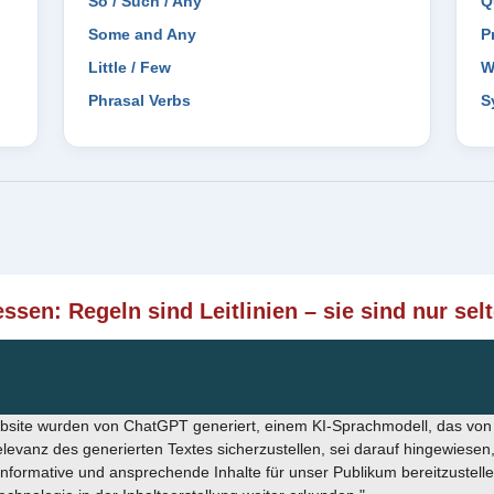
So / Such / Any
Q
Some and Any
P
Little / Few
W
Phrasal Verbs
S
ssen: Regeln sind Leitlinien – sie sind nur sel
Website wurden von ChatGPT generiert, einem KI-Sprachmodell, das vo
vanz des generierten Textes sicherzustellen, sei darauf hingewiesen,
informative und ansprechende Inhalte für unser Publikum bereitzustell