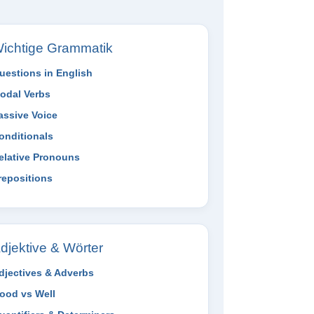
ichtige Grammatik
uestions in English
odal Verbs
assive Voice
onditionals
elative Pronouns
repositions
djektive & Wörter
djectives & Adverbs
ood vs Well