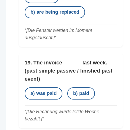
b) are being replaced
*[Die Fenster werden im Moment
ausgetauscht.]*
19. The invoice
______
last week.
(past simple passive / finished past
event)
a) was paid
b) paid
*[Die Rechnung wurde letzte Woche
bezahlt.]*