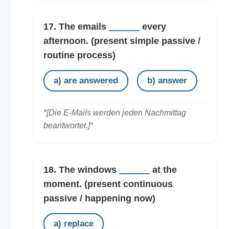
17. The emails
______
every
afternoon.
(present simple passive /
routine process)
a) are answered
b) answer
*[Die E-Mails werden jeden Nachmittag
beantwortet.]*
18. The windows
______
at the
moment.
(present continuous
passive / happening now)
a) replace